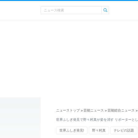
ニューストップ
芸能ニュース
芸能総合ニュース
>
>
>
世界ふしぎ発見で野々村真が姿を消す リポーターと
世界ふしぎ発見!
野々村真
テレビの話題