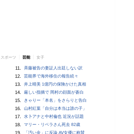
スポーツ
芸能
女子
11.
斉藤被告の妻証人出廷しない訳
12.
芸能界で海外移住の報告続々
13.
井上晴美 1億円の保険かけた真相
14.
厳しい指摘で 岡村の顔面が蒼白
15.
きゃりー「本名」をさらりと告白
16.
山村紅葉「自分は本当は誰の子」
17.
水卜アナと中村倫也 近況が話題
18.
マリー・リベラさん死去 82歳
19.
「汚い金」に反論 AV女優に称賛