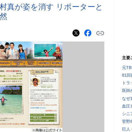
村真が姿を消す リポーターと
然
主要
元T
81
トラ
医師
なぜ
血圧
シニ
菅野
巨人