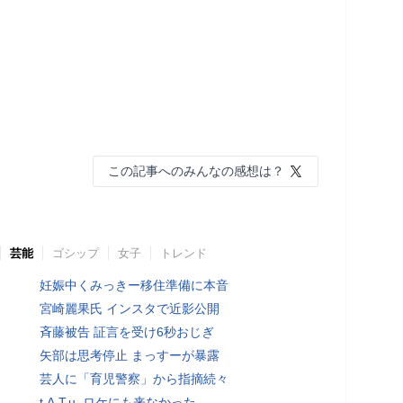
この記事へのみんなの感想は？
芸能
ゴシップ
女子
トレンド
妊娠中くみっきー移住準備に本音
宮崎麗果氏 インスタで近影公開
斉藤被告 証言を受け6秒おじぎ
矢部は思考停止 まっすーが暴露
芸人に「育児警察」から指摘続々
t.A.T.u. ロケにも来なかった