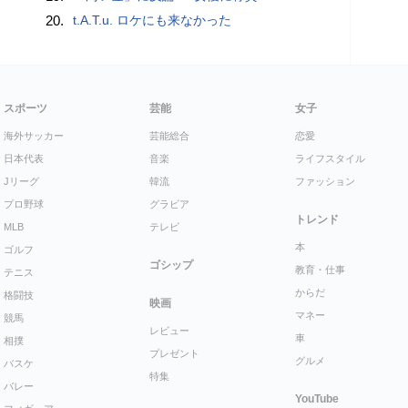
20.
t.A.T.u. ロケにも来なかった
スポーツ
芸能
女子
海外サッカー
芸能総合
恋愛
日本代表
音楽
ライフスタイル
Jリーグ
韓流
ファッション
プロ野球
グラビア
トレンド
MLB
テレビ
本
ゴルフ
ゴシップ
教育・仕事
テニス
からだ
格闘技
映画
マネー
競馬
レビュー
車
相撲
プレゼント
グルメ
バスケ
特集
バレー
YouTube