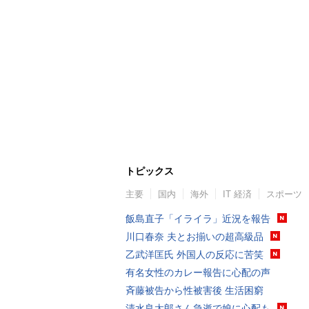
トピックス
主要
国内
海外
IT 経済
スポーツ
飯島直子「イライラ」近況を報告
川口春奈 夫とお揃いの超高級品
乙武洋匡氏 外国人の反応に苦笑
有名女性のカレー報告に心配の声
斉藤被告から性被害後 生活困窮
清水良太郎さん急逝で娘に心配も