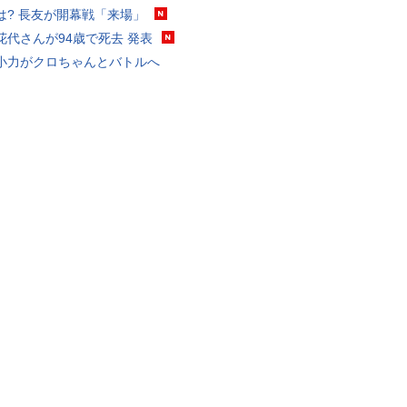
は? 長友が開幕戦「来場」
花代さんが94歳で死去 発表
小力がクロちゃんとバトルへ