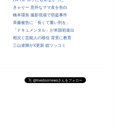
きゃりー 意外なママ友を告白
橋本環奈 撮影現場で窃盗事件
斉藤被告に「長くて重い刑を」
「ドキュメンタル」が米国初進出
相次ぐ芸能人の移住 背景に教育
三山凌輝がX更新 総ツッコミ