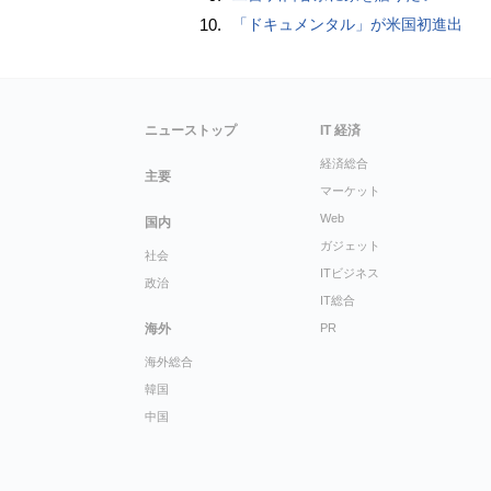
10.
「ドキュメンタル」が米国初進出
ニューストップ
IT 経済
経済総合
主要
マーケット
Web
国内
ガジェット
社会
ITビジネス
政治
IT総合
海外
PR
海外総合
韓国
中国