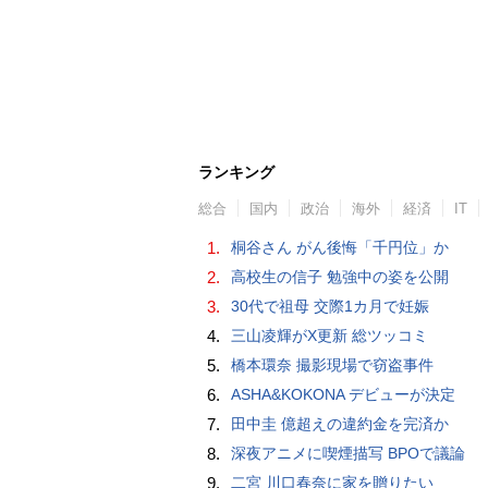
ランキング
総合
国内
政治
海外
経済
IT
1.
桐谷さん がん後悔「千円位」か
2.
高校生の信子 勉強中の姿を公開
3.
30代で祖母 交際1カ月で妊娠
4.
三山凌輝がX更新 総ツッコミ
5.
橋本環奈 撮影現場で窃盗事件
6.
ASHA&KOKONA デビューが決定
7.
田中圭 億超えの違約金を完済か
8.
深夜アニメに喫煙描写 BPOで議論
9.
二宮 川口春奈に家を贈りたい