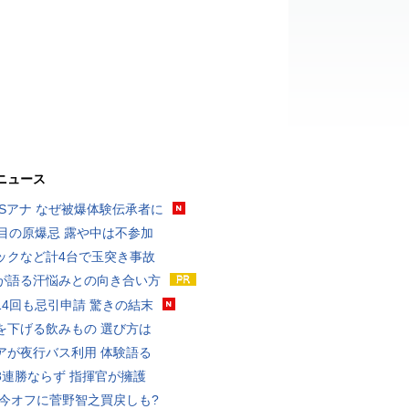
ニュース
BSアナ なぜ被爆体験伝承者に
回目の原爆忌 露や中は不参加
ックなど計4台で玉突き事故
が語る汗悩みとの向き合い方
14回も忌引申請 驚きの結末
を下げる飲みもの 選び方は
アが夜行バス利用 体験語る
8連勝ならず 指揮官が擁護
 今オフに菅野智之買戻しも?