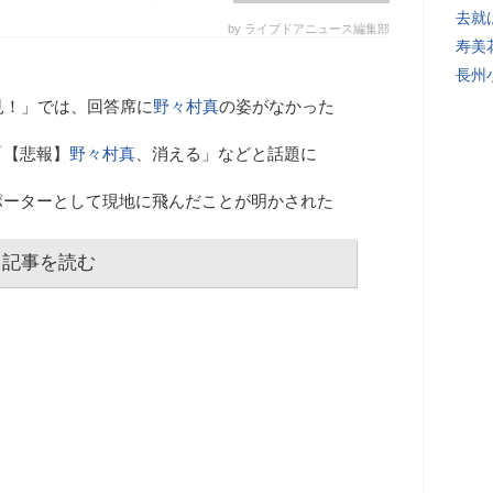
去就
by ライブドアニュース編集部
寿美
長州
見！」では、回答席に
野々村真
の姿がなかった
「【悲報】
野々村真
、消える」などと話題に
ポーターとして現地に飛んだことが明かされた
記事を読む