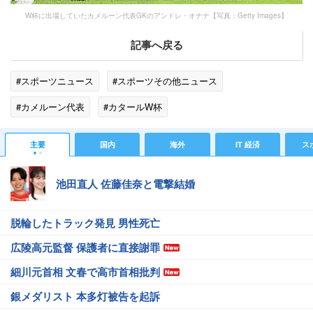
W杯に出場していたカメルーン代表GKのアンドレ・オナナ【写真：Getty Images】
記事へ戻る
#スポーツニュース
#スポーツその他ニュース
#カメルーン代表
#カタールW杯
#スポーツニュース・トピックス
主要
国内
海外
IT 経済
ス
池田直人 佐藤佳奈と電撃結婚
脱輪したトラック発見 男性死亡
広陵高元監督 保護者に直接謝罪
細川元首相 文春で高市首相批判
銀メダリスト 本多灯被告を起訴