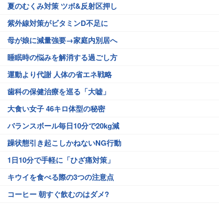
夏のむくみ対策 ツボ&反射区押し
紫外線対策がビタミンD不足に
母が娘に減量強要→家庭内別居へ
睡眠時の悩みを解消する過ごし方
運動より代謝 人体の省エネ戦略
歯科の保健治療を巡る「大嘘」
大食い女子 46キロ体型の秘密
バランスボール毎日10分で20kg減
躁状態引き起こしかねないNG行動
1日10分で手軽に「ひざ痛対策」
キウイを食べる際の3つの注意点
コーヒー 朝すぐ飲むのはダメ?