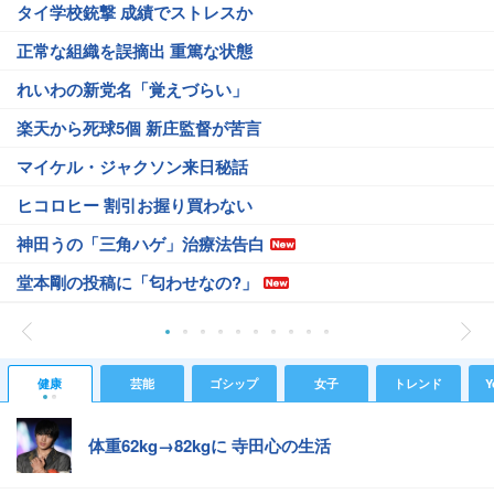
タイ学校銃撃 成績でストレスか
正常な組織を誤摘出 重篤な状態
れいわの新党名「覚えづらい」
楽天から死球5個 新庄監督が苦言
マイケル・ジャクソン来日秘話
ヒコロヒー 割引お握り買わない
神田うの「三角ハゲ」治療法告白
堂本剛の投稿に「匂わせなの?」
健康
芸能
ゴシップ
女子
トレンド
Y
体重62kg→82kgに 寺田心の生活