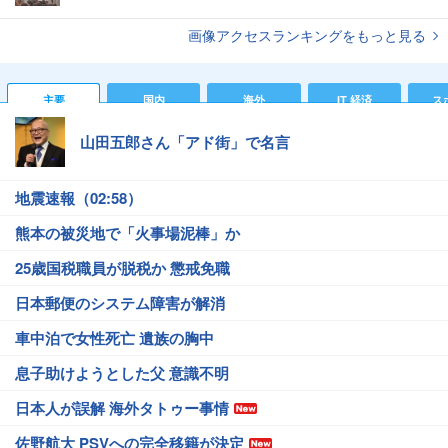
画像アクセスランキングをもっと見る
主要
国内
海外
IT 経済
ス
山田五郎さん「アド街」で名言
地震速報（02:58）
熊本の被災地で「火事場泥棒」か
25歳国税職員が脱税か 懲戒免職
日本郵便のシステム障害が解消
車中泊で女性死亡 遺族の胸中
息子助けようとした父 意識不明
日本人が誤解 海外タトゥー事情
佐野航大 PSVへの完全移籍が決定