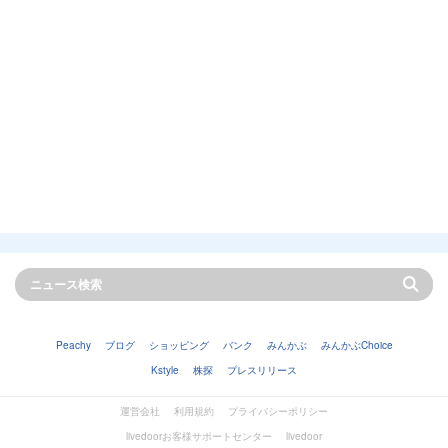
Peachy
ブログ
ショッピング
バンク
みんかぶ
みんかぶChoice
Kstyle
株探
プレスリリース
運営会社
利用規約
プライバシーポリシー
livedoorお客様サポートセンター
livedoor