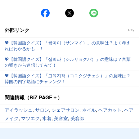
外部リンク
Ray
💖【韓国語クイズ】「쌈마이（サンマイ）」の意味は？よく考え
ればわかるかも…！
💖【韓国語クイズ】「실력파（シルリョクパ）」の意味は？言葉
の響きから連想してみて！
💖【韓国語クイズ】「고육지책（コユクジチェク）」の意味は？
韓国の四字熟語にチャレンジ！
関連情報（BiZ PAGE＋）
アイラッシュ
,
サロン
,
シェアサロン
,
ネイル
,
ヘアカット
,
ヘア
メイク
,
マツエク
,
水着
,
美容室
,
美容師