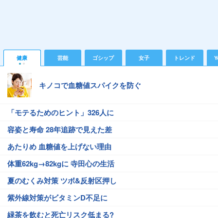
健康
芸能
ゴシップ
女子
トレンド
Y
キノコで血糖値スパイクを防ぐ
「モテるためのヒント」326人に
容姿と寿命 28年追跡で見えた差
あたりめ 血糖値を上げない理由
体重62kg→82kgに 寺田心の生活
夏のむくみ対策 ツボ&反射区押し
紫外線対策がビタミンD不足に
緑茶を飲むと死亡リスク低まる?