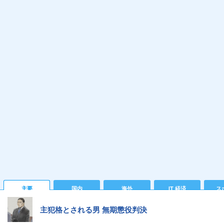
主要
国内
海外
IT 経済
ス
主犯格とされる男 無期懲役判決