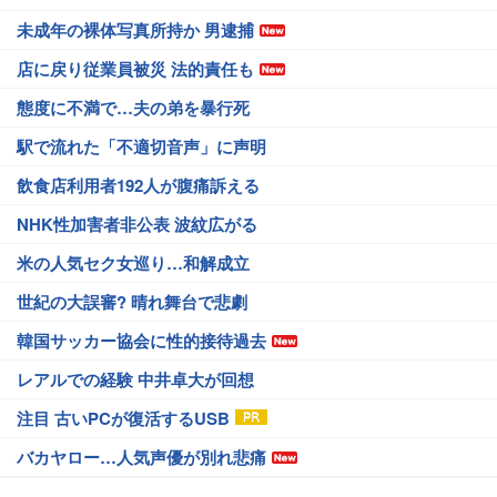
未成年の裸体写真所持か 男逮捕
店に戻り従業員被災 法的責任も
態度に不満で…夫の弟を暴行死
駅で流れた「不適切音声」に声明
飲食店利用者192人が腹痛訴える
NHK性加害者非公表 波紋広がる
米の人気セク女巡り…和解成立
世紀の大誤審? 晴れ舞台で悲劇
韓国サッカー協会に性的接待過去
レアルでの経験 中井卓大が回想
注目 古いPCが復活するUSB
バカヤロー…人気声優が別れ悲痛