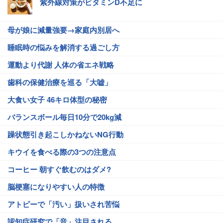
紫外線対策がビタミンD不足に
母が娘に減量強要→家庭内別居へ
睡眠時の悩みを解消する過ごし方
運動より代謝 人体の省エネ戦略
歯科の保健治療を巡る「大嘘」
大食い女子 46キロ体型の秘密
バランスボール毎日10分で20kg減
躁状態引き起こしかねないNG行動
キウイを食べる際の3つの注意点
コーヒー 朝すぐ飲むのはダメ?
脳梗塞になりやすい人の特徴
アトピーで「汚い」扱いされ苦悩
認知症研究で「音」注目される