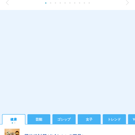
健康
芸能
ゴシップ
女子
トレンド
Y