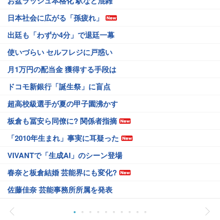
お盆ラッシュ本格化 駅など混雑
日本社会に広がる「孫疲れ」
出廷も「わずか4分」で退廷一幕
使いづらい セルフレジに戸惑い
月1万円の配当金 獲得する手段は
ドコモ新銀行「誕生祭」に盲点
超高校級選手が夏の甲子園沸かす
板倉も冨安ら同僚に? 関係者指摘
「2010年生まれ」事実に耳疑った
VIVANTで「生成AI」のシーン登場
春奈と板倉結婚 芸能界にも変化?
佐藤佳奈 芸能事務所所属を発表