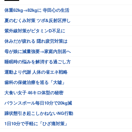
体重62kg→82kgに 寺田心の生活
夏のむくみ対策 ツボ&反射区押し
紫外線対策がビタミンD不足に
休みだが疲れる 隠れ疲労対策は
母が娘に減量強要→家庭内別居へ
睡眠時の悩みを解消する過ごし方
運動より代謝 人体の省エネ戦略
歯科の保健治療を巡る「大嘘」
大食い女子 46キロ体型の秘密
バランスボール毎日10分で20kg減
躁状態引き起こしかねないNG行動
1日10分で手軽に「ひざ痛対策」