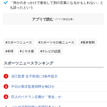
「何かのきっかけで進化して別の言葉になるかもしれない」と
も語ったという
アプリで読む
（アプリ限定記事）
#スポーツニュース
#スポーツその他ニュース
#張本智和
#卓球
#ミヤネ屋
#テレビの話題
#スポーツニュース・トピックス
スポーツニュースランキング
須江監督 女子部員に3条件提示
1
中日が新庄監督招聘を検討か
2
巨人のベテラン左腕が「密会」か
3
バルサ下部組織に有望日本人いる