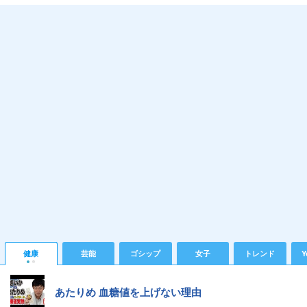
健康
芸能
ゴシップ
女子
トレンド
Y
あたりめ 血糖値を上げない理由