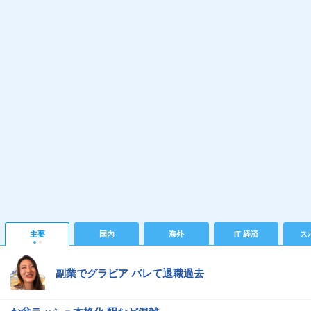
主要
国内
海外
IT 経済
ス
副業でグラビア バレて退職過去