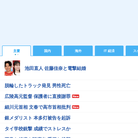
主要
国内
海外
IT 経済
ス
池田直人 佐藤佳奈と電撃結婚
脱輪したトラック発見 男性死亡
広陵高元監督 保護者に直接謝罪
細川元首相 文春で高市首相批判
銀メダリスト 本多灯被告を起訴
タイ学校銃撃 成績でストレスか