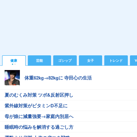
健康
芸能
ゴシップ
女子
トレンド
Y
体重62kg→82kgに 寺田心の生活
夏のむくみ対策 ツボ&反射区押し
紫外線対策がビタミンD不足に
母が娘に減量強要→家庭内別居へ
睡眠時の悩みを解消する過ごし方