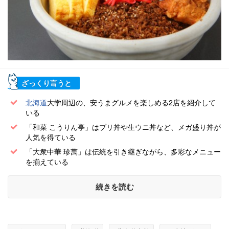
ざっくり言うと
北海道
大学周辺の、安うまグルメを楽しめる2店を紹介して
いる
「和菜 こうりん亭」はブリ丼や生ウニ丼など、メガ盛り丼が
人気を得ている
「大衆中華 珍萬」は伝統を引き継ぎながら、多彩なメニュー
を揃えている
続きを読む