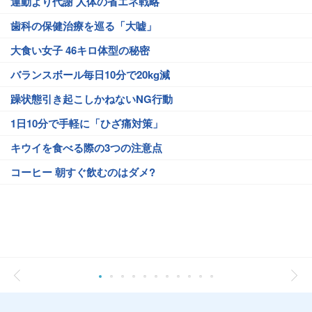
運動より代謝 人体の省エネ戦略
歯科の保健治療を巡る「大嘘」
大食い女子 46キロ体型の秘密
バランスボール毎日10分で20kg減
躁状態引き起こしかねないNG行動
1日10分で手軽に「ひざ痛対策」
キウイを食べる際の3つの注意点
コーヒー 朝すぐ飲むのはダメ?