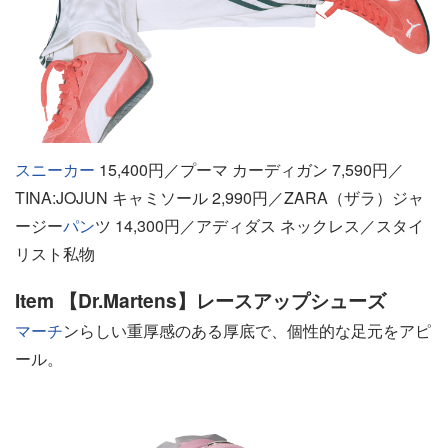
スニーカー
15,400円／プーマ カーディガン 7,590円／
TINA:JOJUN キャミソール 2,990円／ZARA（ザラ）ジャ
ージー
パン
ツ 14,300円／アディダス ネックレス／スタイ
リスト私物
Item 【Dr.Martens】レースアップシューズ
マーチ
ンらしい重厚感のある厚底で、個性的な足元をアピ
ール。