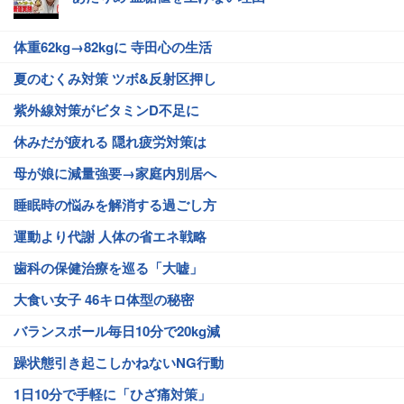
体重62kg→82kgに 寺田心の生活
夏のむくみ対策 ツボ&反射区押し
紫外線対策がビタミンD不足に
休みだが疲れる 隠れ疲労対策は
母が娘に減量強要→家庭内別居へ
睡眠時の悩みを解消する過ごし方
運動より代謝 人体の省エネ戦略
歯科の保健治療を巡る「大嘘」
大食い女子 46キロ体型の秘密
バランスボール毎日10分で20kg減
躁状態引き起こしかねないNG行動
1日10分で手軽に「ひざ痛対策」