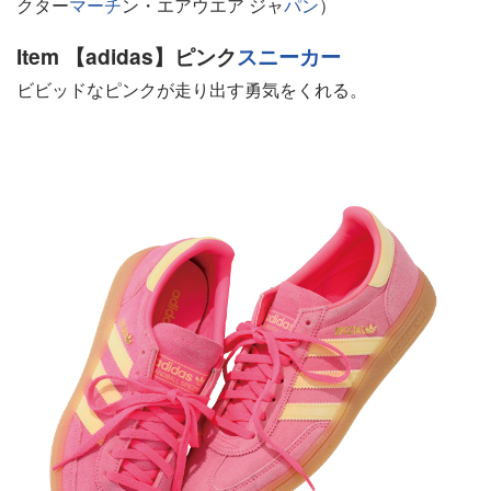
クター
マーチ
ン・エアウエア ジャ
パン
）
Item 【adidas】ピンク
スニーカー
ビビッドなピンクが走り出す勇気をくれる。