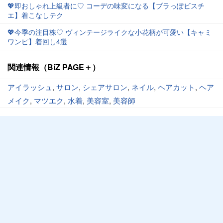
💖即おしゃれ上級者に♡ コーデの味変になる【ブラっぽビスチ
エ】着こなしテク
💖今季の注目株♡ ヴィンテージライクな小花柄が可愛い【キャミ
ワンピ】着回し4選
関連情報（BiZ PAGE＋）
アイラッシュ
,
サロン
,
シェアサロン
,
ネイル
,
ヘアカット
,
ヘア
メイク
,
マツエク
,
水着
,
美容室
,
美容師