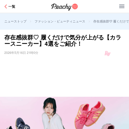
Peachy
一覧
>
>
存在感抜群♡ 履くだけ
ニューストップ
ファッション・ビューティニュース
存在感抜群♡ 履くだけで気分が上がる【カラ
ースニーカー】4選をご紹介！
2026年5月16日 21時0分