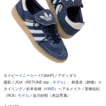
ネイビー
スニーカー
17,600円／アディダス
撮影／JOJI（RETUNE rep・
モデル
）、林真奈（静物）ス
タイリング／杉本奈穂（
KIN
D）ヘア＆メイク／室橋佑紀
（ROI）
モデル
／金川紗耶（本誌専属）