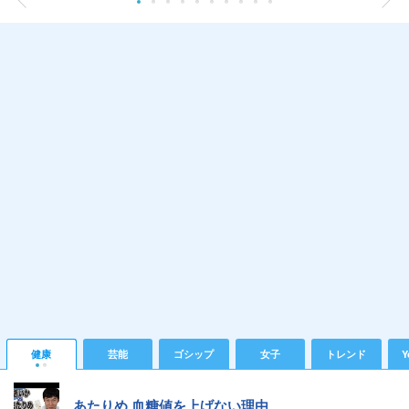
健康
芸能
ゴシップ
女子
トレンド
Y
あたりめ 血糖値を上げない理由