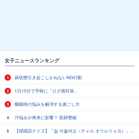
女子ニュースランキング
躁状態引き起こしかねないNG行動
1
1日10分で手軽に「ひざ痛対策」
2
睡眠時の悩みを解消する過ごし方
3
汗悩みが将来に影響？ 医師警鐘
4
【韓国語クイズ】「잘 어울려요（チャル オウルリョヨ）」の意味は？褒め言葉です♡
5