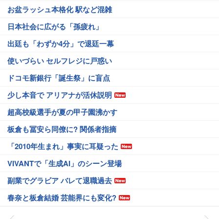
お盆ラッシュ本格化 駅など混雑
日本社会に広がる「孫疲れ」
出廷も「わずか4分」で退廷一幕
使いづらい セルフレジに戸惑い
ドコモ新銀行「誕生祭」に盲点
少し本音で アリアナが活休説明
超高校級選手が夏の甲子園沸かす
板倉も冨安ら同僚に? 関係者指摘
「2010年生まれ」事実に耳疑った
VIVANTで「生成AI」のシーン登場
副業でグラビア バレて退職過去
春奈と板倉結婚 芸能界にも変化?