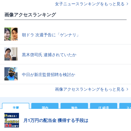
女子ニュースランキングをもっと見る
画像アクセスランキング
朝ドラ 次週予告に「ゲンナリ」
黒木啓司氏 逮捕されていたか
中日が新庄監督招聘を検討か
画像アクセスランキングをもっと見る
主要
国内
海外
IT 経済
ス
月1万円の配当金 獲得する手段は