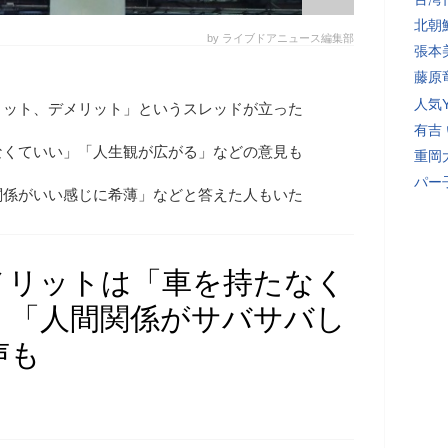
北朝
by ライブドアニュース編集部
張本
藤原
人気Y
リット、デメリット」というスレッドが立った
有吉
なくていい」「人生観が広がる」などの意見も
重岡
パー
関係がいい感じに希薄」などと答えた人もいた
メリットは「車を持たなく
 「人間関係がサバサバし
声も