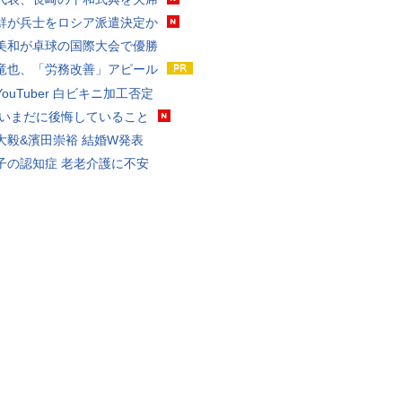
鮮が兵士をロシア派遣決定か
美和が卓球の国際大会で優勝
竜也、「労務改善」アピール
ouTuber 白ビキニ加工否定
 いまだに後悔していること
大毅&濱田崇裕 結婚W発表
子の認知症 老老介護に不安