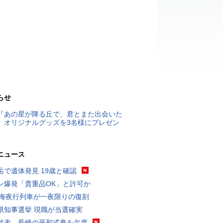
らせ
『あの星が降る丘で、君とまた出会いた
』オリジナルグッズを3名様にプレゼン
ニュース
岳で遺体発見 19歳と確認
ン爆発「貴重品OK」と許可か
東海夜行列車が一夜限りの復刻
県知事選挙 現職が当選確実
代表、長崎の平和式典を欠席