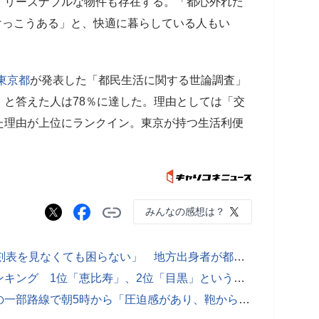
、リーズナブルな物件も存在する。「都心外れた
けっこうある」と、快適に暮らしている人もい
東京都
が発表した「都民生活に関する世論調査」
と答えた人は78％に達した。理由としては「交
た理由が上位にランクイン。東京が持つ生活利便
みんなの感想は？
「電車が15両編成なのに満員」「時刻表を見なくても困らない」 地方出身者が都会に来て驚いたこと
一人暮らしで住みたい山手線の駅ランキング 1位「恵比寿」、2位「目黒」という結果に
五輪中の混雑予想マップ公開 都心の一部路線で朝5時から「圧迫感があり、鞄から物を出せない」状態