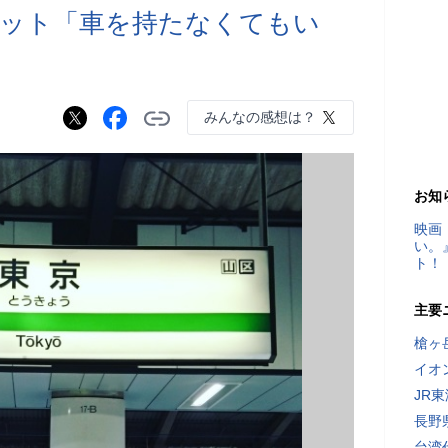
リット「車を持たなくてもい
みんなの感想は？
お知
映画
い。
ト！
主要
槍ヶ
イオ
JR
長野
台湾