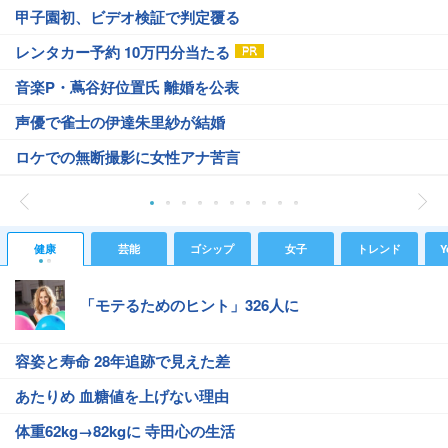
甲子園初、ビデオ検証で判定覆る
レンタカー予約 10万円分当たる
音楽P・蔦谷好位置氏 離婚を公表
声優で雀士の伊達朱里紗が結婚
ロケでの無断撮影に女性アナ苦言
健康
芸能
ゴシップ
女子
トレンド
Y
「モテるためのヒント」326人に
容姿と寿命 28年追跡で見えた差
あたりめ 血糖値を上げない理由
体重62kg→82kgに 寺田心の生活