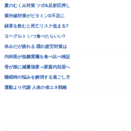
夏のむくみ対策 ツボ&反射区押し
紫外線対策がビタミンD不足に
緑茶を飲むと死亡リスク低まる?
ヨーグルト いつ食べたらいい?
休みだが疲れる 隠れ疲労対策は
内科医が低糖質麺を食べ比べ検証
母が娘に減量強要→家庭内別居へ
睡眠時の悩みを解消する過ごし方
運動より代謝 人体の省エネ戦略