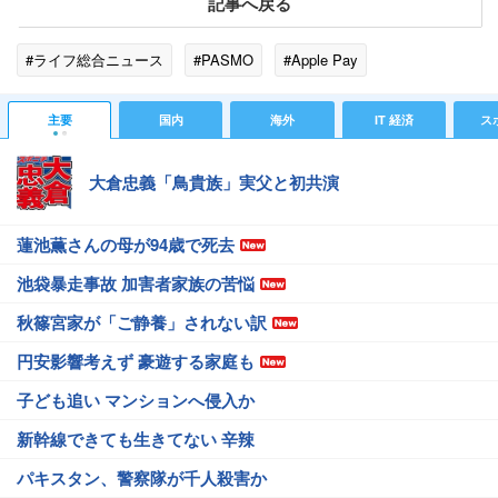
記事へ戻る
#ライフ総合ニュース
#PASMO
#Apple Pay
主要
国内
海外
IT 経済
ス
大倉忠義「鳥貴族」実父と初共演
蓮池薫さんの母が94歳で死去
池袋暴走事故 加害者家族の苦悩
秋篠宮家が「ご静養」されない訳
円安影響考えず 豪遊する家庭も
子ども追い マンションへ侵入か
新幹線できても生きてない 辛辣
パキスタン、警察隊が千人殺害か