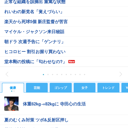
正常な組織を誤摘出 重篤な状態
れいわの新党名「覚えづらい」
楽天から死球5個 新庄監督が苦言
マイケル・ジャクソン来日秘話
朝ドラ 次週予告に「ゲンナリ」
ヒコロヒー 割引お握り買わない
堂本剛の投稿に「匂わせなの?」
健康
芸能
ゴシップ
女子
トレンド
Y
体重62kg→82kgに 寺田心の生活
夏のむくみ対策 ツボ&反射区押し