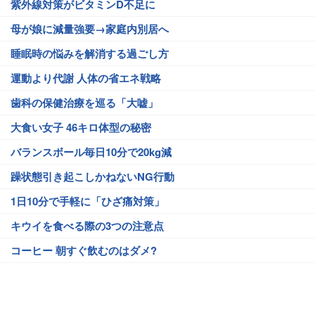
紫外線対策がビタミンD不足に
母が娘に減量強要→家庭内別居へ
睡眠時の悩みを解消する過ごし方
運動より代謝 人体の省エネ戦略
歯科の保健治療を巡る「大嘘」
大食い女子 46キロ体型の秘密
バランスボール毎日10分で20kg減
躁状態引き起こしかねないNG行動
1日10分で手軽に「ひざ痛対策」
キウイを食べる際の3つの注意点
コーヒー 朝すぐ飲むのはダメ?