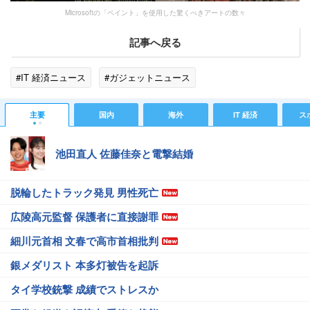
Microsoftの「ペイント」を使用した驚くべきアートの数々
記事へ戻る
#IT 経済ニュース
#ガジェットニュース
主要
国内
海外
IT 経済
ス
池田直人 佐藤佳奈と電撃結婚
脱輪したトラック発見 男性死亡
広陵高元監督 保護者に直接謝罪
細川元首相 文春で高市首相批判
銀メダリスト 本多灯被告を起訴
タイ学校銃撃 成績でストレスか