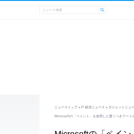
ニューストップ
IT 経済ニュース
ガジェットニュ
>
>
Microsoftの「ペイント」を使用した驚くべきアート
Microsoftの「