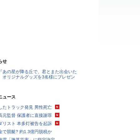
らせ
『あの星が降る丘で、君とまた出会いた
』オリジナルグッズを3名様にプレゼン
ニュース
したトラック発見 男性死亡
高元監督 保護者に直接謝罪
ダリスト 本多灯被告を起訴
金で競艇? 約1.3億円脱税か
地震「激甚災害」に指定決定