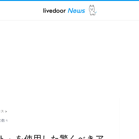
ース
>
の数々
ペイント」を使用した驚くべきア