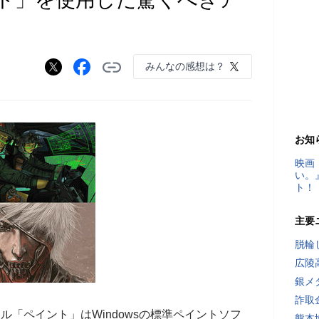
みんなの感想は？
お知
映画
い。
ト！
主要
脱輪
広陵
銀メ
詐取
トツール「ペイント」はWindowsの標準ペイントソフ
熊本