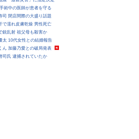
 手術中の医師が患者を守る
寿司 閉店間際の大盛り話題
汗で濡れ皮膚乾燥 男性死亡
で銃乱射 祖父母も殺害か
優太 10代女性との結婚報告
くん 加藤乃愛との破局発表
啓司氏 逮捕されていたか