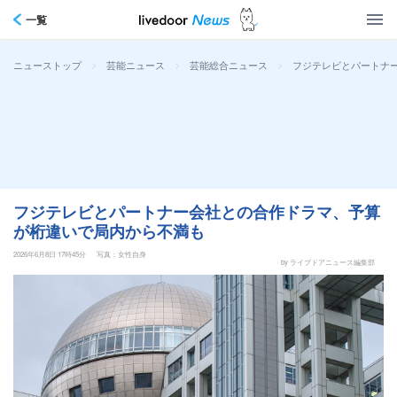
一覧
>
>
>
フジテレビとパートナ
ニューストップ
芸能ニュース
芸能総合ニュース
フジテレビとパートナー会社との合作ドラマ、予算
が桁違いで局内から不満も
2026年6月8日 17時45分
写真：女性自身
by ライブドアニュース編集部