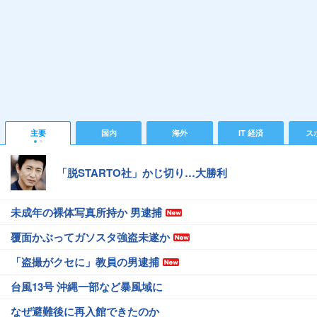
主要
国内
海外
IT 経済
ス
「脱STARTO社」かじ切り…大勝利
未成年の裸体写真所持か 男逮捕
覆面かぶってガソスタ強盗未遂か
「盗撮がクセに」教員の男逮捕
台風13号 沖縄一部など暴風域に
なぜ避難後に再入館できたのか