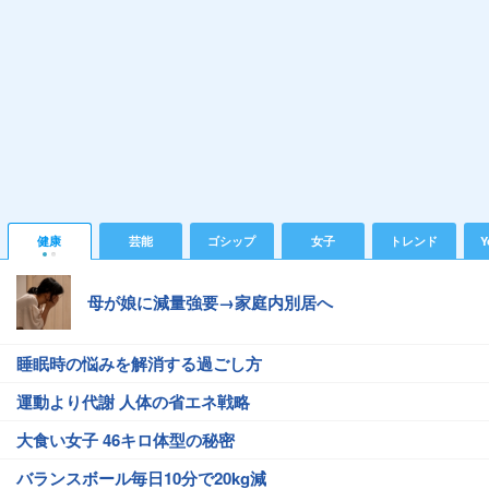
健康
芸能
ゴシップ
女子
トレンド
Y
母が娘に減量強要→家庭内別居へ
睡眠時の悩みを解消する過ごし方
運動より代謝 人体の省エネ戦略
大食い女子 46キロ体型の秘密
バランスボール毎日10分で20kg減