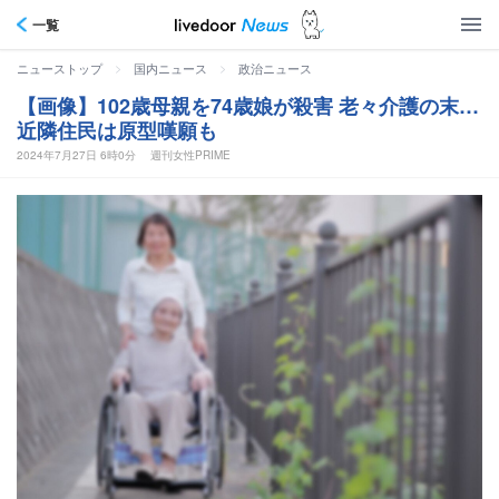
一覧
>
>
ニューストップ
国内ニュース
政治ニュース
【画像】102歳母親を74歳娘が殺害 老々介護の末…
近隣住民は原型嘆願も
2024年7月27日 6時0分
週刊女性PRIME