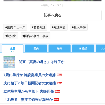
※写真はイメージです
記事へ戻る
#国内ニュース
#老老介護
#介護問題
#殺人事件
#認知症
#国内の事件・事故
主要
国内
海外
IT 経済
ス
関東「真夏の暑さ」は終了か
7歳に暴行か 施設従業員の女逮捕
夫に包丁? 毎日新聞記者の女逮捕
立体駐車場から車落下 夫婦死傷
「泥酔者」熊本で通報が頻発か