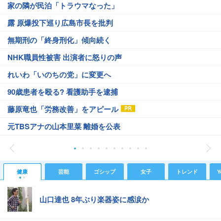
家の隣が民泊「トラウマなった」
露 原爆投下巡り広島市長を批判
無期刑の「終身刑化」傾向続く
NHK職員性被害 出演者に怒りの声
れいわ「いのちの党」に変更へ
90歳患者を殴る? 看護助手を逮捕
藤原竜也「労務改善」をアピール
元TBSアナの山本里菜 離婚を公表
健康
芸能
ゴシップ
女子
トレンド
Y
山口達也 8年ぶり楽器姿に感涙か