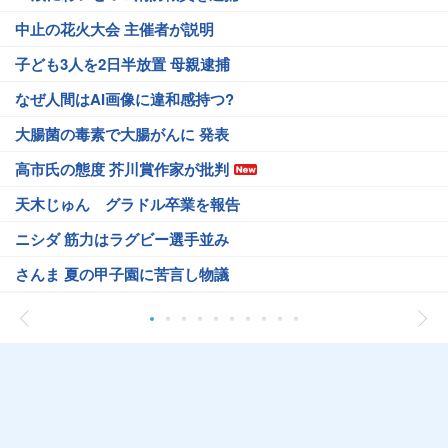
中止の花火大会 主催者が説明
子ども3人を2日半放置 母親逮捕
なぜ人間はAI画像に違和感持つ?
大腸菌の毒素で大腸がんに 発表
高市氏の態度 芥川賞作家が批判
天木じゅん グラドル卒業を報告
ニシダ 筋力はラグビー選手並み
さんま 夏の甲子園に苦言し物議