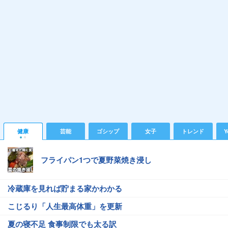
健康
芸能
ゴシップ
女子
トレンド
Y
フライパン1つで夏野菜焼き浸し
冷蔵庫を見れば貯まる家かわかる
こじるり「人生最高体重」を更新
夏の寝不足 食事制限でも太る訳