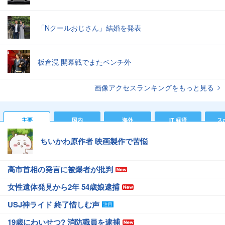
「Nクールおじさん」結婚を発表
板倉滉 開幕戦でまたベンチ外
画像アクセスランキングをもっと見る
主要
国内
海外
IT 経済
ス
ちいかわ原作者 映画製作で苦悩
高市首相の発言に被爆者が批判
女性遺体発見から2年 54歳娘逮捕
USJ神ライド 終了惜しむ声
19歳にわいせつ? 消防職員を逮捕