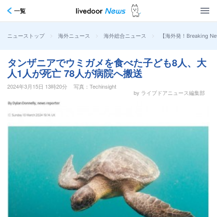
一覧
>
>
>
【海外発！Breakin
ニューストップ
海外ニュース
海外総合ニュース
タンザニアでウミガメを食べた子ども8人、大
人1人が死亡 78人が病院へ搬送
2024年3月15日 13時20分
写真：Techinsight
by ライブドアニュース編集部