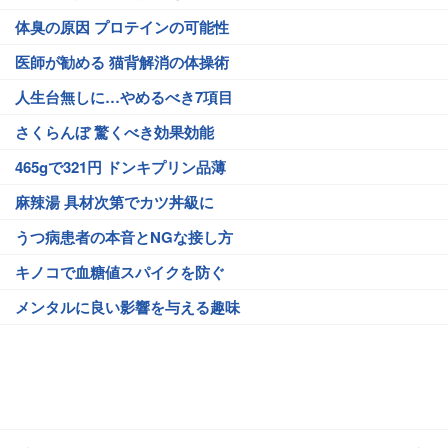
体臭の原因 プロテインの可能性
医師が勧める 猫背解消の体操術
人生台無しに…やめるべき7項目
さくらんぼ 驚くべき効果効能
465gで321円 ドンキプリン品薄
麻辣湯 具材次第でカツ丼級に
うつ病患者の本音とNGな接し方
キノコで血糖値スパイクを防ぐ
メンタルに良い影響を与える趣味