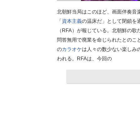
北朝鮮当局はこのほど、画面伴奏音
「
資本主義
の温床だ」として閉鎖を
（RFA）が報じている。北朝鮮の歌
問答無用で廃業を命じられたとのこ
の
カラオケ
は人々の数少ない楽しみ
われる。RFAは、今回の