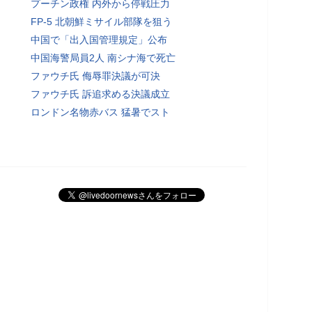
プーチン政権 内外から停戦圧力
FP-5 北朝鮮ミサイル部隊を狙う
中国で「出入国管理規定」公布
中国海警局員2人 南シナ海で死亡
ファウチ氏 侮辱罪決議が可決
ファウチ氏 訴追求める決議成立
ロンドン名物赤バス 猛暑でスト