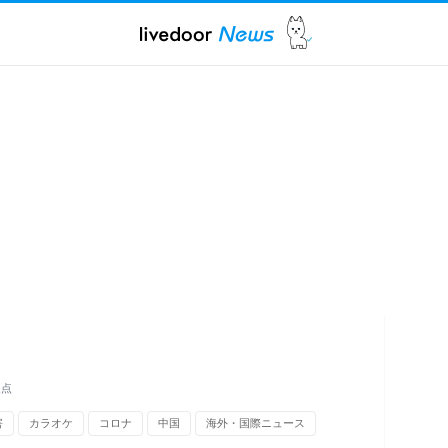
題点
害
カラオケ
コロナ
中国
海外・国際ニュース