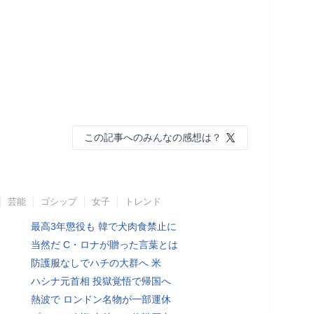
この記事へのみんなの感想は？
芸能
ゴシップ
女子
トレンド
最高3年懲役も 韓で犬肉食禁止に
当然だ C・ロナが贈った言葉とは
防護服なしでハチの大群へ 米
ハシナ元首相 投獄覚悟で帰国へ
熱波で ロンドン名物が一部運休