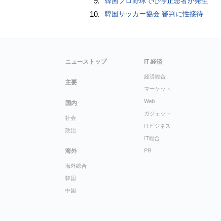
9.
韓国プロ野球で心停止患者が発生
10.
韓国サッカー協会 審判に性接待
ニューストップ
IT 経済
経済総合
主要
マーケット
Web
国内
ガジェット
社会
ITビジネス
政治
IT総合
海外
PR
海外総合
韓国
中国