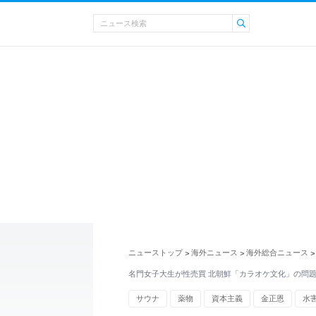
ニューストップ
海外ニュース
海外総合ニュース
>
>
>
名門女子大生が性売買 北朝鮮「カラオケ文化」の問
サウナ
薬物
資本主義
金正恩
水