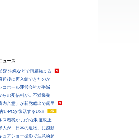
ニュース
影響 沖縄などで雨風強まる
避難後に再入館できたのか
ンコホール運営会社が半減
からの受信料が…不満爆発
庭内合意」が新党船出で露呈
 古いPCが復活するUSB
ルス増税か 厄介な制度改正
米人が「日本の遺物」に感動
キュアショー撮影で注意喚起