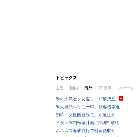
トピックス
主要
国内
海外
IT 経済
スポーツ
米の人気セク女巡り…和解成立
米大統領ヘリに一時、旅客機接近
初の「女性国連総長」が誕生か
イラン体制転覆計画に関与? 解任
ホルムズ海峡航行で料金徴収か