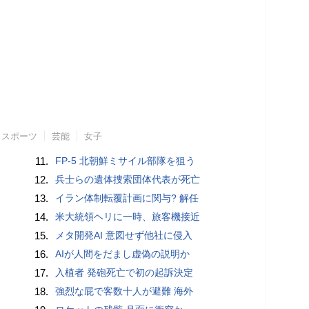
スポーツ
芸能
女子
11.
FP-5 北朝鮮ミサイル部隊を狙う
12.
兵士らの遺体捜索団体代表が死亡
13.
イラン体制転覆計画に関与? 解任
14.
米大統領ヘリに一時、旅客機接近
15.
メタ開発AI 意図せず他社に侵入
16.
AIが人間をだまし虚偽の説明か
17.
入植者 発砲死亡で初の起訴決定
18.
強烈な屁で客数十人が避難 海外