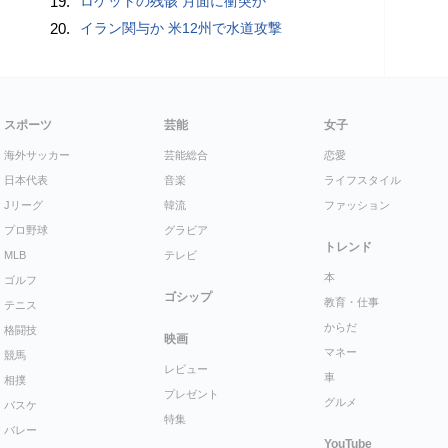
19.
ロケットの残骸 月面に衝突か
20.
イラン関与か 米12州で水道攻撃
スポーツ
芸能
女子
海外サッカー
芸能総合
恋愛
日本代表
音楽
ライフスタイル
Jリーグ
韓流
ファッション
プロ野球
グラビア
トレンド
MLB
テレビ
本
ゴルフ
ゴシップ
教育・仕事
テニス
からだ
格闘技
映画
マネー
競馬
レビュー
車
相撲
プレゼント
グルメ
バスケ
特集
バレー
YouTube