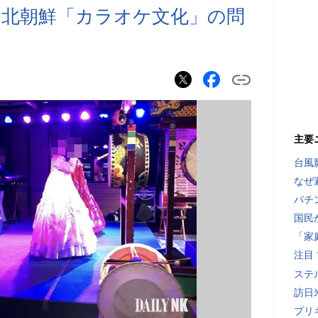
 北朝鮮「カラオケ文化」の問
主要
台風
なぜ
パチ
国民
「家
注目
ステ
訪日
プリ