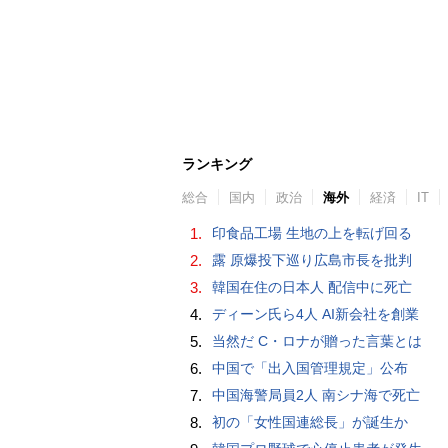
ランキング
総合
国内
政治
海外
経済
IT
1.
印食品工場 生地の上を転げ回る
2.
露 原爆投下巡り広島市長を批判
3.
韓国在住の日本人 配信中に死亡
4.
ディーン氏ら4人 AI新会社を創業
5.
当然だ C・ロナが贈った言葉とは
6.
中国で「出入国管理規定」公布
7.
中国海警局員2人 南シナ海で死亡
8.
初の「女性国連総長」が誕生か