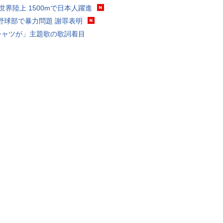
0世界陸上 1500mで日本人躍進
野球部で暴力問題 謝罪表明
シャツが」主題歌の歌詞着目