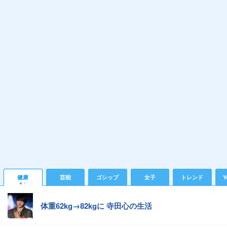
健康
芸能
ゴシップ
女子
トレンド
Y
体重62kg→82kgに 寺田心の生活