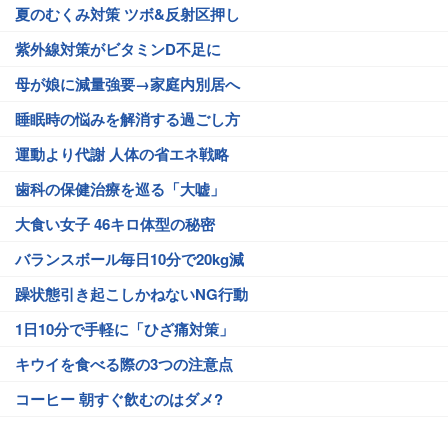
夏のむくみ対策 ツボ&反射区押し
紫外線対策がビタミンD不足に
母が娘に減量強要→家庭内別居へ
睡眠時の悩みを解消する過ごし方
運動より代謝 人体の省エネ戦略
歯科の保健治療を巡る「大嘘」
大食い女子 46キロ体型の秘密
バランスボール毎日10分で20kg減
躁状態引き起こしかねないNG行動
1日10分で手軽に「ひざ痛対策」
キウイを食べる際の3つの注意点
コーヒー 朝すぐ飲むのはダメ?