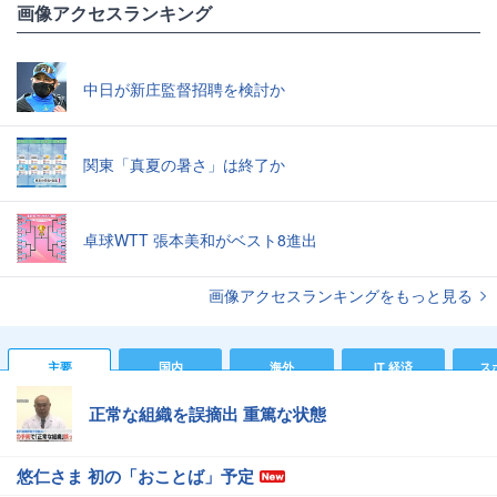
画像アクセスランキング
中日が新庄監督招聘を検討か
関東「真夏の暑さ」は終了か
卓球WTT 張本美和がベスト8進出
画像アクセスランキングをもっと見る
主要
国内
海外
IT 経済
ス
正常な組織を誤摘出 重篤な状態
悠仁さま 初の「おことば」予定