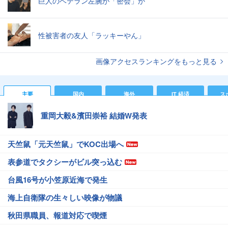
巨人のベテラン左腕が「密会」か
性被害者の友人「ラッキーやん」
画像アクセスランキングをもっと見る
主要
国内
海外
IT 経済
ス
重岡大毅&濱田崇裕 結婚W発表
天竺鼠「元天竺鼠」でKOC出場へ
表参道でタクシーがビル突っ込む
台風16号が小笠原近海で発生
海上自衛隊の生々しい映像が物議
秋田県職員、報道対応で喫煙