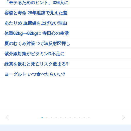
「モテるためのヒント」326人に
容姿と寿命 28年追跡で見えた差
あたりめ 血糖値を上げない理由
体重62kg→82kgに 寺田心の生活
夏のむくみ対策 ツボ&反射区押し
紫外線対策がビタミンD不足に
緑茶を飲むと死亡リスク低まる?
ヨーグルト いつ食べたらいい?