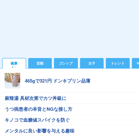
健康
芸能
ゴシップ
女子
トレンド
Y
465gで321円 ドンキプリン品薄
麻辣湯 具材次第でカツ丼級に
うつ病患者の本音とNGな接し方
キノコで血糖値スパイクを防ぐ
メンタルに良い影響を与える趣味