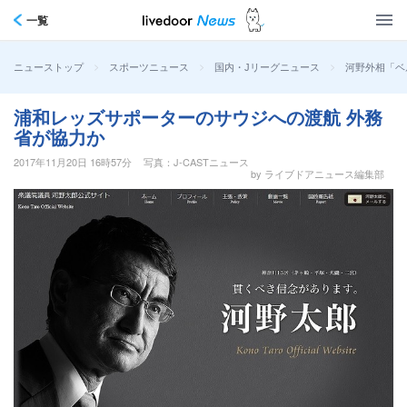
一覧
>
>
>
河野外相「ベ
ニューストップ
スポーツニュース
国内・Jリーグニュース
浦和レッズサポーターのサウジへの渡航 外務
省が協力か
2017年11月20日 16時57分
写真：J-CASTニュース
by ライブドアニュース編集部