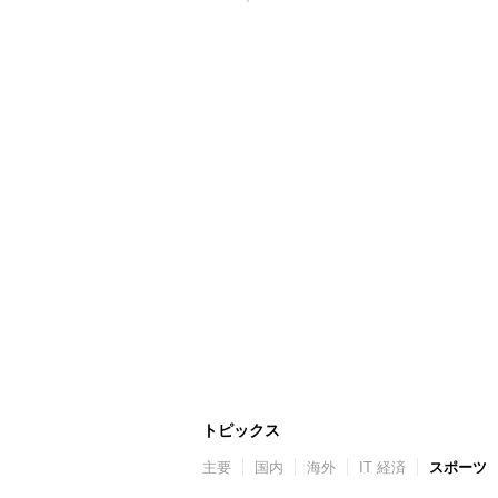
トピックス
主要
国内
海外
IT 経済
スポーツ