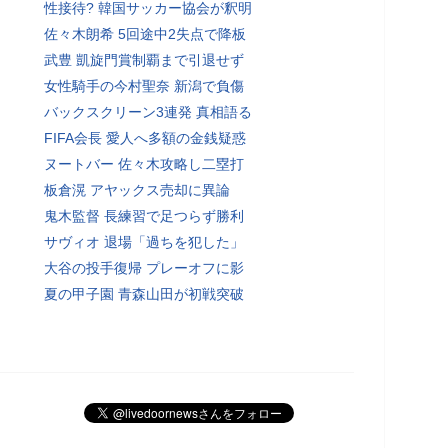
性接待? 韓国サッカー協会が釈明
佐々木朗希 5回途中2失点で降板
武豊 凱旋門賞制覇まで引退せず
女性騎手の今村聖奈 新潟で負傷
バックスクリーン3連発 真相語る
FIFA会長 愛人へ多額の金銭疑惑
ヌートバー 佐々木攻略し二塁打
板倉滉 アヤックス売却に異論
鬼木監督 長練習で足つらず勝利
サヴィオ 退場「過ちを犯した」
大谷の投手復帰 プレーオフに影
夏の甲子園 青森山田が初戦突破