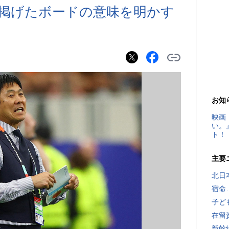
掲げたボードの意味を明かす
お知
映画
い。
ト！
主要
北日
宿命
子ど
在留
新幹