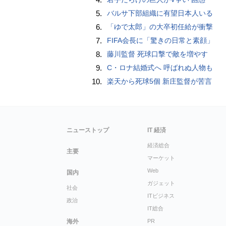
5.
バルサ下部組織に有望日本人いる
6.
「ゆで太郎」の大卒初任給が衝撃
7.
FIFA会長に「驚きの日常と素顔」
8.
藤川監督 死球口撃で敵を増やす
9.
C・ロナ結婚式へ 呼ばれぬ人物も
10.
楽天から死球5個 新庄監督が苦言
ニューストップ
IT 経済
経済総合
主要
マーケット
Web
国内
ガジェット
社会
ITビジネス
政治
IT総合
海外
PR