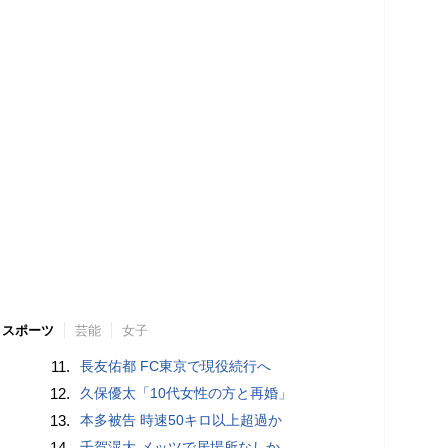
スポーツ
芸能
女子
11.
長友佑都 FC東京で現役続行へ
12.
久保優太「10代女性の方と再婚」
13.
本多被告 時速50キロ以上超過か
14.
千賀滉大 メッツで居場所なしか