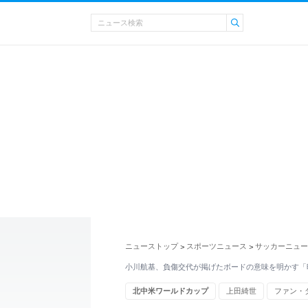
ニューストップ
スポーツニュース
サッカーニュー
>
>
小川航基、負傷交代が掲げたボードの意味を明かす「
北中米ワールドカップ
上田綺世
ファン・
パン