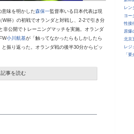
レン
の意味を明かした
森保一
監督率いる日本代表は現
ヨー
（W杯）の初戦でオランダと対戦し、2-2で引き分
性接
代表と非公開でトレーニングマッチを実施。オランダ
原爆
FW
小川航基
が「触ってなかったらもしかしたら
北京
レジ
と振り返った。オランダ戦の後半30分からピッ
「要
記事を読む