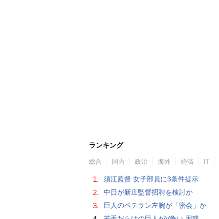
ランキング
総合
国内
政治
海外
経済
IT
1.
須江監督 女子部員に3条件提示
2.
中日が新庄監督招聘を検討か
3.
巨人のベテラン左腕が「密会」か
4.
若手だらけの巨人がV争い 困惑