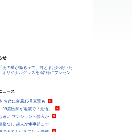
らせ
『あの星が降る丘で、君とまた出会いた
』オリジナルグッズを3名様にプレゼン
ニュース
本 お盆に台風15号直撃も
…99歳医師が地震で「覚悟」
も追い マンションへ侵入か
資格なし 越人が惨事起こす
線できても生きてない 辛辣