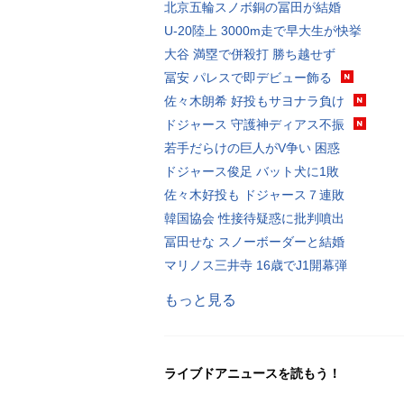
北京五輪スノボ銅の冨田が結婚
U-20陸上 3000m走で早大生が快挙
大谷 満塁で併殺打 勝ち越せず
冨安 パレスで即デビュー飾る
佐々木朗希 好投もサヨナラ負け
ドジャース 守護神ディアス不振
若手だらけの巨人がV争い 困惑
ドジャース俊足 バット犬に1敗
佐々木好投も ドジャース７連敗
韓国協会 性接待疑惑に批判噴出
冨田せな スノーボーダーと結婚
マリノス三井寺 16歳でJ1開幕弾
もっと見る
ライブドアニュースを読もう！