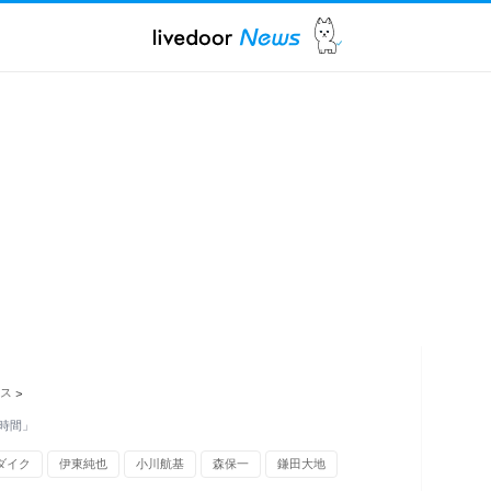
ス
>
時間」
ダイク
伊東純也
小川航基
森保一
鎌田大地