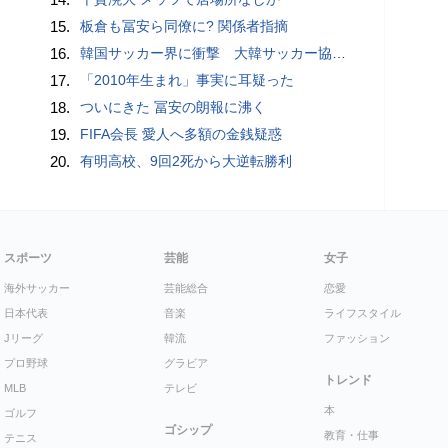
15.
板倉も冨安ら同僚に? 関係者指摘
16.
韓国サッカー界に衝撃 大韓サッカー協会に外国人審判への“性的接待”疑惑 韓国メディアが報道
17.
「2010年生まれ」事実に耳疑った
18.
ついにきた 冨安の朗報に沸く
19.
FIFA会長 愛人へ多額の金銭疑惑
20.
有明高校、9回2死から大逆転勝利
スポーツ
芸能
女子
海外サッカー
芸能総合
恋愛
日本代表
音楽
ライフスタイル
Jリーグ
韓流
ファッション
プロ野球
グラビア
トレンド
MLB
テレビ
本
ゴルフ
ゴシップ
教育・仕事
テニス