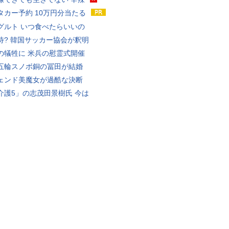
タカー予約 10万円分当たる
グルト いつ食べたらいいの
待? 韓国サッカー協会が釈明
の犠牲に 米兵の慰霊式開催
五輪スノボ銅の冨田が結婚
ェンド美魔女が過酷な決断
介護5」の志茂田景樹氏 今は