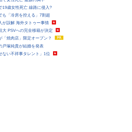
で19歳女性死亡 線路に侵入?
でも「冷房を控える」7割超
人が誤解 海外タトゥー事情
航大 PSVへの完全移籍が決定
が「焼肉店」限定オープン？
の戸塚純貴が結婚を発表
せない不祥事タレント」1位