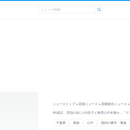
ニューストップ
芸能ニュース
芸能総合ニュース
>
>
>
66歳父、苦悩の末に小6息子と無理心中未遂か…「マ
千葉県
家族
心中
国内の事件・事故