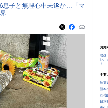
小6息子と無理心中未遂か…「マ
界
お知
映画
い。
ト！
主要
地震速
熊本
25
日本
車中