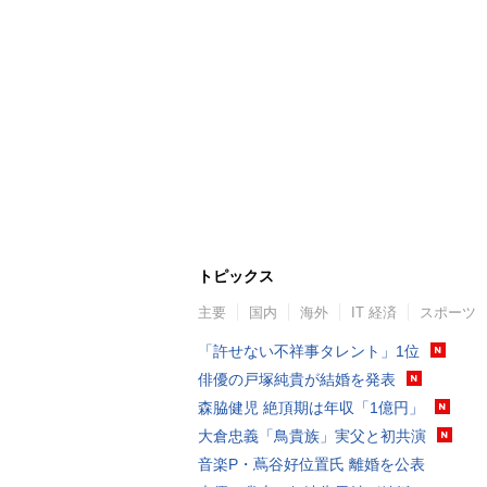
トピックス
主要
国内
海外
IT 経済
スポーツ
「許せない不祥事タレント」1位
俳優の戸塚純貴が結婚を発表
森脇健児 絶頂期は年収「1億円」
大倉忠義「鳥貴族」実父と初共演
音楽P・蔦谷好位置氏 離婚を公表