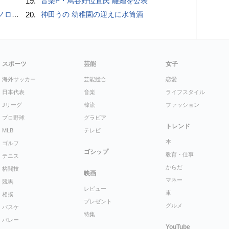
19.
音楽P・蔦谷好位置氏 離婚を公表
こいい」
20.
神田うの 幼稚園の迎えに水筒酒
スポーツ
芸能
女子
海外サッカー
芸能総合
恋愛
日本代表
音楽
ライフスタイル
Jリーグ
韓流
ファッション
プロ野球
グラビア
トレンド
MLB
テレビ
本
ゴルフ
ゴシップ
教育・仕事
テニス
からだ
格闘技
映画
マネー
競馬
レビュー
車
相撲
プレゼント
グルメ
バスケ
特集
バレー
YouTube