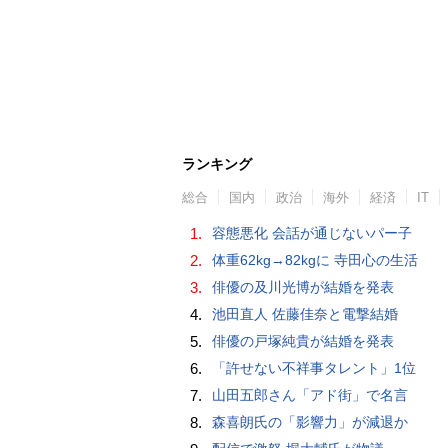
ランキング
総合
国内
政治
海外
経済
IT
1.
容態悪化 会話が通じないパー子
2.
体重62kg→82kgに 寺田心の生活
3.
俳優の及川光博が結婚を発表
4.
池田直人 佐藤佳奈と電撃結婚
5.
俳優の戸塚純貴が結婚を発表
6.
「許せない不祥事タレント」1位
7.
山田五郎さん「アド街」で名言
8.
森喜朗氏の「影響力」が減退か