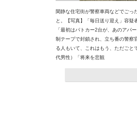
閑静な住宅街が警察車両などでごった
と。【写真】「毎日送り迎え」容疑
「最初はパトカー2台が、あのアパ
制テープで封鎖され、立ち番の警察
る人もいて、これはもう、ただごとで
代男性）「将来を悲観