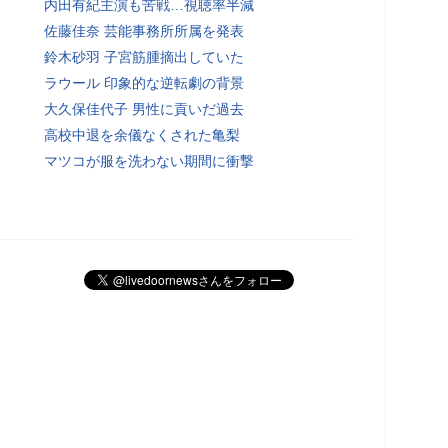
内田有紀主演も苦戦…視聴率半減
佐藤佳奈 芸能事務所所属を発表
鈴木砂羽 子宮筋腫摘出していた
ラウール 印象的な逆転劇の背景
大久保佳代子 男性に貢いだ過去
高校中退を余儀なくされた亀梨
マツコが服を洗わない期間に衝撃