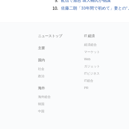
9.
配信で激怒 堀大輔氏が物議
10.
佐藤二朗「33年間で初めて」妻との“ノロケ砲”に反響続々「威力抜群」「奥様かっ
ニューストップ
IT 経済
経済総合
主要
マーケット
Web
国内
ガジェット
社会
ITビジネス
政治
IT総合
海外
PR
海外総合
韓国
中国