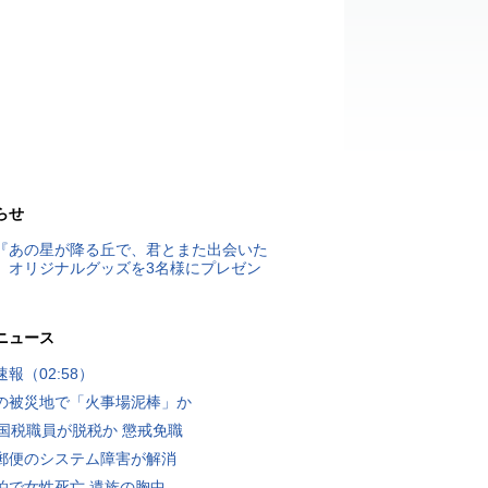
らせ
『あの星が降る丘で、君とまた出会いた
』オリジナルグッズを3名様にプレゼン
ニュース
報（02:58）
の被災地で「火事場泥棒」か
歳国税職員が脱税か 懲戒免職
郵便のシステム障害が解消
泊で女性死亡 遺族の胸中