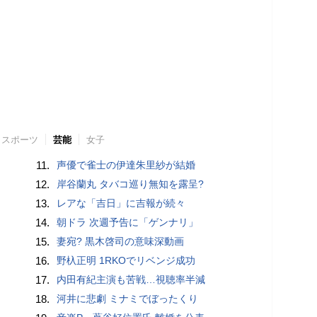
スポーツ
芸能
女子
11.
声優で雀士の伊達朱里紗が結婚
12.
岸谷蘭丸 タバコ巡り無知を露呈?
13.
レアな「吉日」に吉報が続々
14.
朝ドラ 次週予告に「ゲンナリ」
15.
妻宛? 黒木啓司の意味深動画
16.
野杁正明 1RKOでリベンジ成功
17.
内田有紀主演も苦戦…視聴率半減
18.
河井に悲劇 ミナミでぼったくり