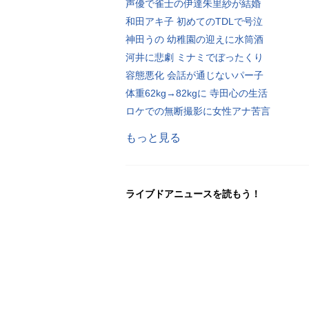
声優で雀士の伊達朱里紗が結婚
和田アキ子 初めてのTDLで号泣
神田うの 幼稚園の迎えに水筒酒
河井に悲劇 ミナミでぼったくり
容態悪化 会話が通じないパー子
体重62kg→82kgに 寺田心の生活
ロケでの無断撮影に女性アナ苦言
もっと見る
ライブドアニュースを読もう！