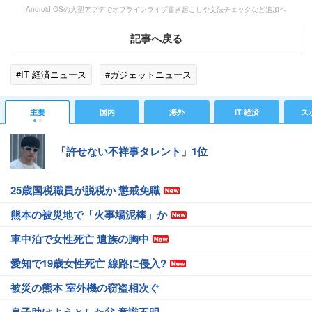
Android OSの大型アプデでオフラインライブ書き起こしや文法チェックなど追加へ
記事へ戻る
#IT 経済ニュース
#ガジェットニュース
主要
国内
海外
IT 経済
ス
「許せない不祥事タレント」1位
25歳国税職員が脱税か 懲戒免職
熊本の被災地で「火事場泥棒」か
車中泊で女性死亡 遺族の胸中
愛知で19歳女性死亡 線路に侵入?
被災の熊本 室外機の窃盗相次ぐ
息子助けようとした父 意識不明