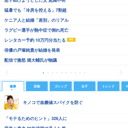
猛暑でも「冷房を控える」7割超
ケニア人と結婚「差別」のリアル
ラグビー選手が熱中症で倒れ死亡
レンタカー予約 10万円分当たる
俳優の戸塚純貴が結婚を発表
配信で激怒 堀大輔氏が物議
健康
芸能
ゴシップ
女子
トレンド
Y
キノコで血糖値スパイクを防ぐ
「モテるためのヒント」326人に