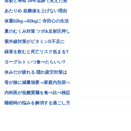
容姿と寿命 28年追跡で見えた差
あたりめ 血糖値を上げない理由
体重62kg→82kgに 寺田心の生活
夏のむくみ対策 ツボ&反射区押し
紫外線対策がビタミンD不足に
緑茶を飲むと死亡リスク低まる?
ヨーグルト いつ食べたらいい?
休みだが疲れる 隠れ疲労対策は
母が娘に減量強要→家庭内別居へ
内科医が低糖質麺を食べ比べ検証
睡眠時の悩みを解消する過ごし方