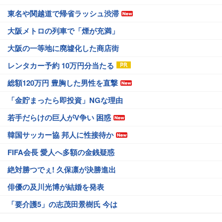
東名や関越道で帰省ラッシュ渋滞
大阪メトロの列車で「煙が充満」
大阪の一等地に廃墟化した商店街
レンタカー予約 10万円分当たる
総額120万円 豊胸した男性を直撃
「金貯まったら即投資」NGな理由
若手だらけの巨人がV争い 困惑
韓国サッカー協 邦人に性接待か
FIFA会長 愛人へ多額の金銭疑惑
絶対勝つでぇ! 久保凛が決勝進出
俳優の及川光博が結婚を発表
「要介護5」の志茂田景樹氏 今は