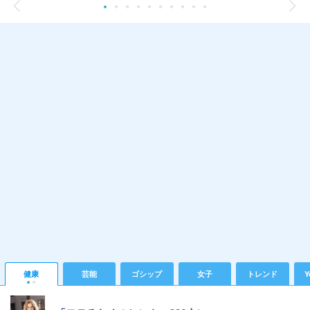
健康
芸能
ゴシップ
女子
トレンド
Y