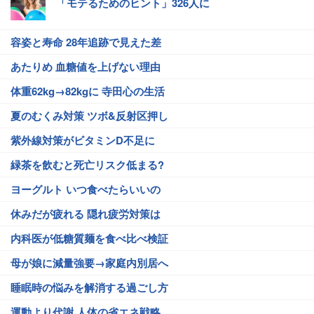
「モテるためのヒント」326人に
容姿と寿命 28年追跡で見えた差
あたりめ 血糖値を上げない理由
体重62kg→82kgに 寺田心の生活
夏のむくみ対策 ツボ&反射区押し
紫外線対策がビタミンD不足に
緑茶を飲むと死亡リスク低まる?
ヨーグルト いつ食べたらいいの
休みだが疲れる 隠れ疲労対策は
内科医が低糖質麺を食べ比べ検証
母が娘に減量強要→家庭内別居へ
睡眠時の悩みを解消する過ごし方
運動より代謝 人体の省エネ戦略