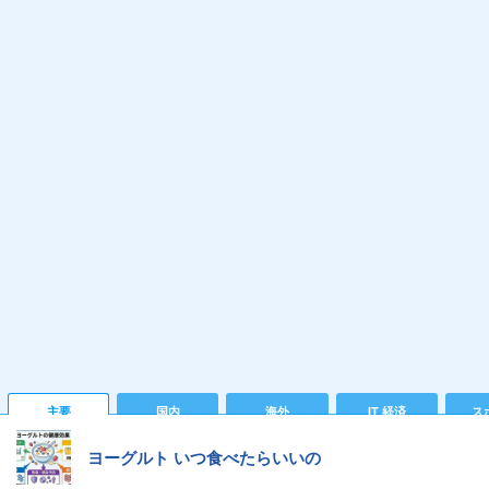
主要
国内
海外
IT 経済
ス
ヨーグルト いつ食べたらいいの