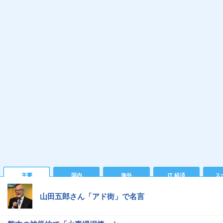
主要
国内
海外
IT 経済
ス
山田五郎さん「アド街」で名言