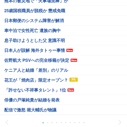
熊本の被災地で「火事場泥棒」か
25歳国税職員が脱税か 懲戒免職
日本郵便のシステム障害が解消
車中泊で女性死亡 遺族の胸中
息子助けようとした父 意識不明
日本人が誤解 海外タトゥー事情
佐野航大 PSVへの完全移籍が決定
ケニア人と結婚「差別」のリアル
花王が「焼肉店」限定オープン？
「許せない不祥事タレント」1位
俳優の戸塚純貴が結婚を発表
配信で激怒 堀大輔氏が物議