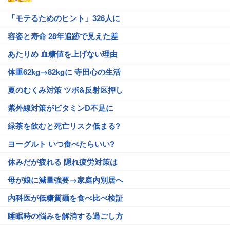
「モテるためのヒント」326人に
容姿と寿命 28年追跡で見えた差
あたりめ 血糖値を上げない理由
体重62kg→82kgに 寺田心の生活
夏のむくみ対策 ツボ&反射区押し
紫外線対策がビタミンD不足に
緑茶を飲むと死亡リスク低まる?
ヨーグルト いつ食べたらいい?
休みだが疲れる 隠れ疲労対策は
母が娘に減量強要→家庭内別居へ
内科医が低糖質麺を食べ比べ検証
睡眠時の悩みを解消する過ごし方