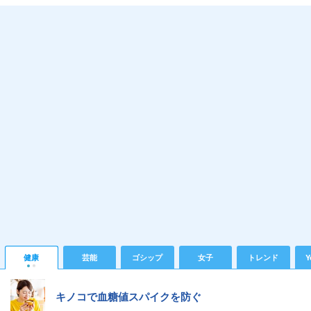
健康
芸能
ゴシップ
女子
トレンド
Y
キノコで血糖値スパイクを防ぐ