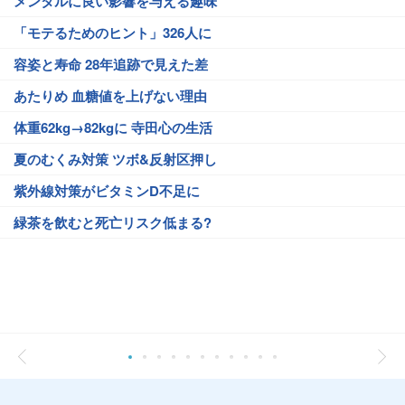
メンタルに良い影響を与える趣味
「モテるためのヒント」326人に
容姿と寿命 28年追跡で見えた差
あたりめ 血糖値を上げない理由
体重62kg→82kgに 寺田心の生活
夏のむくみ対策 ツボ&反射区押し
紫外線対策がビタミンD不足に
緑茶を飲むと死亡リスク低まる?