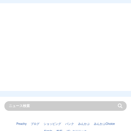
Peachy
ブログ
ショッピング
バンク
みんかぶ
みんかぶChoice
Kstyle
株探
プレスリリース