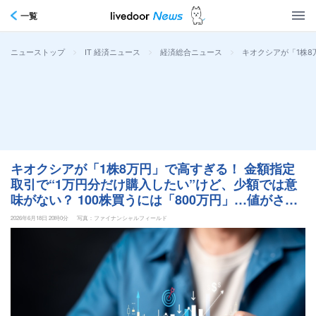
一覧
>
>
>
キオクシアが「1株8
ニューストップ
IT 経済ニュース
経済総合ニュース
キオクシアが「1株8万円」で高すぎる！ 金額指定
取引で“1万円分だけ購入したい”けど、少額では意
味がない？ 100株買うには「800万円」…値がさ株
を“0.1株購入”するメリットとは
2026年6月18日 20時0分
写真：ファイナンシャルフィールド