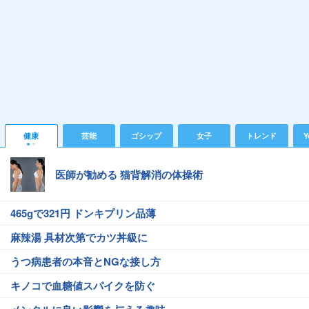
健康
芸能
ゴシップ
女子
トレンド
Y
医師が勧める 猫背解消の体操術
465gで321円 ドンキプリン品薄
麻辣湯 具材次第でカツ丼級に
うつ病患者の本音とNGな接し方
キノコで血糖値スパイクを防ぐ