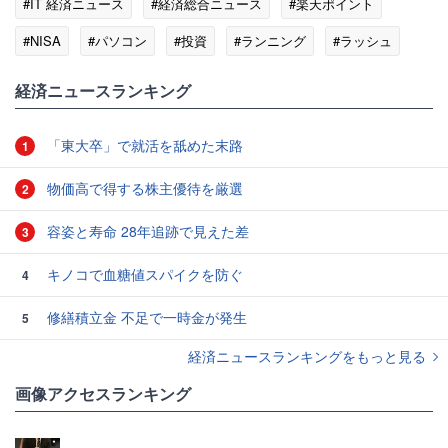
#IT 経済ニュース
#経済総合ニュース
#楽天ポイント
#NISA
#パソコン
#投資
#ランニング
#ラッシュ
#証券会社
経済ニュースランキング
「東大卒」で就活を舐めた末路
1
物価高で得する株主優待を厳選
2
容姿と寿命 28年追跡で見えた差
3
キノコで血糖値スパイクを防ぐ
4
修繕積立金 不足で一時金が発生
5
経済ニュースランキングをもっと見る
画像アクセスランキング