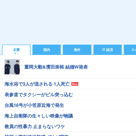
主要
国内
海外
IT 経済
ス
重岡大毅&濱田崇裕 結婚W発表
海水浴で3人が流される 1人死亡
表参道でタクシーがビル突っ込む
台風16号が小笠原近海で発生
海上自衛隊の生々しい映像が物議
教員の性暴力 止まらないワケ