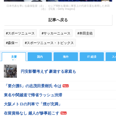
日本代表を率いる森保監督（左）、ロシアW杯を最後に事実上の代表引退を表明した本田
（右）【写真：Getty Images】
記事へ戻る
#スポーツニュース
#サッカーニュース
#本田圭佑
#森保一
#スポーツニュース・トピックス
主要
国内
海外
IT 経済
ス
円安影響考えず 豪遊する家庭も
「要介護5」の志茂田景樹氏 今は
東名や関越道で帰省ラッシュ渋滞
大阪メトロの列車で「煙が充満」
在留資格なし 越人が惨事起こす