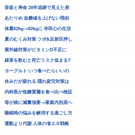
容姿と寿命 28年追跡で見えた差
あたりめ 血糖値を上げない理由
体重62kg→82kgに 寺田心の生活
夏のむくみ対策 ツボ&反射区押し
紫外線対策がビタミンD不足に
緑茶を飲むと死亡リスク低まる?
ヨーグルト いつ食べたらいいの
休みだが疲れる 隠れ疲労対策は
内科医が低糖質麺を食べ比べ検証
母が娘に減量強要→家庭内別居へ
睡眠時の悩みを解消する過ごし方
運動より代謝 人体の省エネ戦略