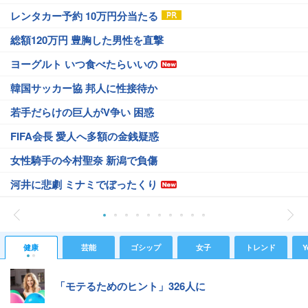
レンタカー予約 10万円分当たる
総額120万円 豊胸した男性を直撃
ヨーグルト いつ食べたらいいの
韓国サッカー協 邦人に性接待か
若手だらけの巨人がV争い 困惑
FIFA会長 愛人へ多額の金銭疑惑
女性騎手の今村聖奈 新潟で負傷
河井に悲劇 ミナミでぼったくり
健康
芸能
ゴシップ
女子
トレンド
Y
「モテるためのヒント」326人に