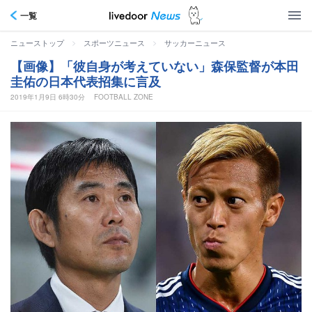
一覧
>
>
ニューストップ
スポーツニュース
サッカーニュース
【画像】「彼自身が考えていない」森保監督が本田
圭佑の日本代表招集に言及
2019年1月9日 6時30分
FOOTBALL ZONE