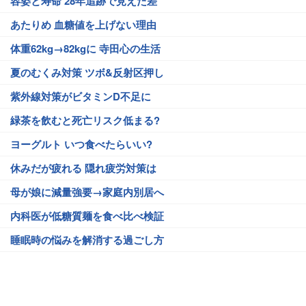
容姿と寿命 28年追跡で見えた差
あたりめ 血糖値を上げない理由
体重62kg→82kgに 寺田心の生活
夏のむくみ対策 ツボ&反射区押し
紫外線対策がビタミンD不足に
緑茶を飲むと死亡リスク低まる?
ヨーグルト いつ食べたらいい?
休みだが疲れる 隠れ疲労対策は
母が娘に減量強要→家庭内別居へ
内科医が低糖質麺を食べ比べ検証
睡眠時の悩みを解消する過ごし方