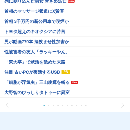
列に割り込んだ男女 青ざめ逃亡
首相のマッサージ報道にX賛否
首相 3千万円の新公用車で喫煙か
トヨタ超えのキオクシアに苦言
児ポ動画770本 酒飲ませ性加害か
性被害者の友人「ラッキーやん」
「東大卒」で就活を舐めた末路
注目 古いPCが復活するUSB
「細胞が浮気虫」三山凌輝を斬る
大野智のびっしりタトゥーに異変