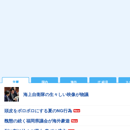
主要
国内
海外
IT 経済
ス
海上自衛隊の生々しい映像が物議
頭皮をボロボロにする夏のNG行為
醜態の続く福岡県議会が海外豪遊