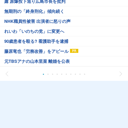
露 原爆投下巡り広島市長を批判
無期刑の「終身刑化」傾向続く
NHK職員性被害 出演者に怒りの声
れいわ「いのちの党」に変更へ
90歳患者を殴る? 看護助手を逮捕
藤原竜也「労務改善」をアピール
元TBSアナの山本里菜 離婚を公表