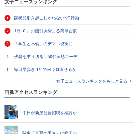
女子ニュースランキング
躁状態引き起こしかねないNG行動
1
1日10回 お腹引き締まる簡単習慣
2
「学生と不倫」のデマ→現実に
3
残暑を乗り切る…50代涼感コーデ
4
毎日早歩き 1年で何キロ痩せるか
5
女子ニュースランキングをもっと見る
画像アクセスランキング
中日が新庄監督招聘を検討か
関東「真夏の暑さ」は終了か