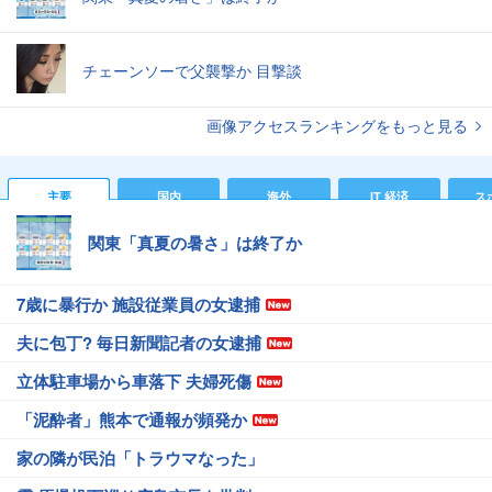
チェーンソーで父襲撃か 目撃談
画像アクセスランキングをもっと見る
主要
国内
海外
IT 経済
ス
関東「真夏の暑さ」は終了か
7歳に暴行か 施設従業員の女逮捕
夫に包丁? 毎日新聞記者の女逮捕
立体駐車場から車落下 夫婦死傷
「泥酔者」熊本で通報が頻発か
家の隣が民泊「トラウマなった」