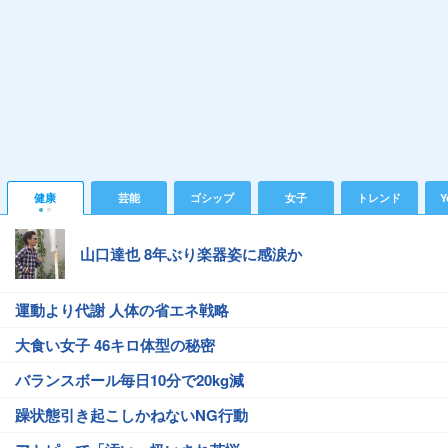
健康
芸能
ゴシップ
女子
トレンド
Y
山口達也 8年ぶり楽器姿に感涙か
運動より代謝 人体の省エネ戦略
大食い女子 46キロ体型の秘密
バランスボール毎日10分で20kg減
躁状態引き起こしかねないNG行動