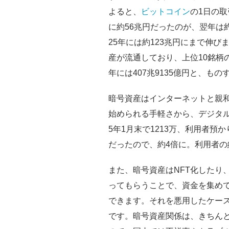
よると、
ビットコイン
の1日の取
に約56兆円だったのが、翌年は約
25年には約123兆円にまで伸
産が流通しており、上位10銘柄の時
年には407兆9135億円と、も
暗号資産はインターネットと親
始められる手軽さから、デジタル
5年1月末で1213万、利用者預か
だったので、約4倍に。利用者の約
また、暗号資産はNFT化したり
ってもらうことで、資金を集め
できます。それを悪用したケー
です。暗号資産関係は、きちん