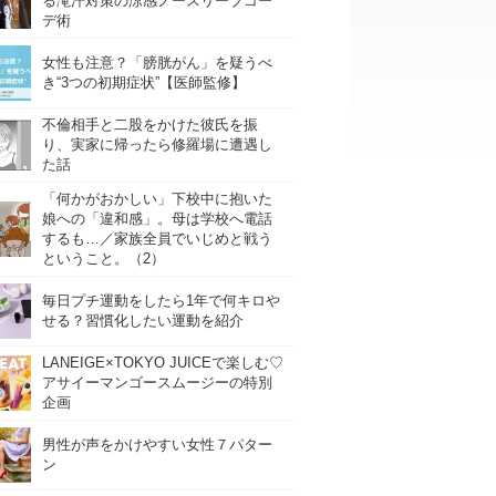
る滝汗対策の涼感ノースリーブコー
デ術
女性も注意？「膀胱がん」を疑うべ
き“3つの初期症状”【医師監修】
不倫相手と二股をかけた彼氏を振
り、実家に帰ったら修羅場に遭遇し
た話
「何かがおかしい」下校中に抱いた
娘への「違和感」。母は学校へ電話
するも…／家族全員でいじめと戦う
ということ。（2）
毎日プチ運動をしたら1年で何キロや
せる？習慣化したい運動を紹介
LANEIGE×TOKYO JUICEで楽しむ♡
アサイーマンゴースムージーの特別
企画
男性が声をかけやすい女性７パター
ン