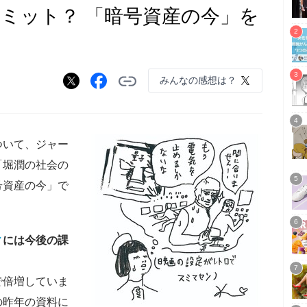
リミット？ 「暗号資産の今」を
みんなの感想は？
ついて、ジャー
「堀潤の社会の
号資産の今」で
ィ
には今後の課
で倍増していま
の昨年の資料に