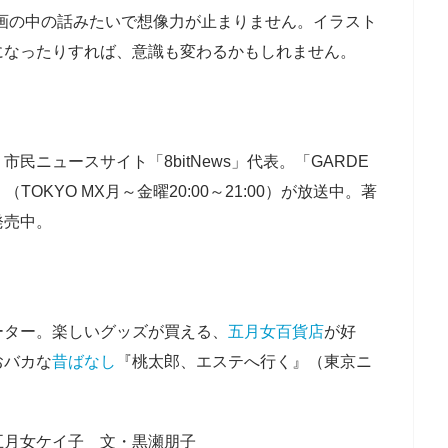
画の中の話みたいで想像力が止まりません。イラスト
になったりすれば、意識も変わるかもしれません。
民ニュースサイト「8bitNews」代表。「GARDE
on』（TOKYO MX月～金曜20:00～21:00）が放送中。著
発売中。
ーター。楽しいグッズが買える、
五月女百貨店
が好
おバカな
昔ばなし
『桃太郎、エステへ行く』（東京ニ
五月女ケイ子 文・黒瀬朋子