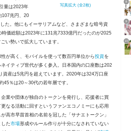
写真拡大 (全2枚)
引量は2023年
107兆円、20
びました。他にもイーサリアムなど、さまざまな暗号資
価総額は2023年に131兆7333億円だったのが2025
のすごい勢いで拡大しています。
和性が高く、モバイルを使って数百円単位から
投資
を
ネイティブ世代が多く参入。日本国内の口座数は202
り資産は5兆円を超えています。2020年は324万口座
45％は20～30代の若年層です。
、企業や団体が独自のトークンを発行し、応援者に買
て更なる活動に回すというファンエコノミーにも応用
スが高市早苗首相の名前を冠した「サナエトークン」
とした
市場
形成やルール作りが十分になされていない