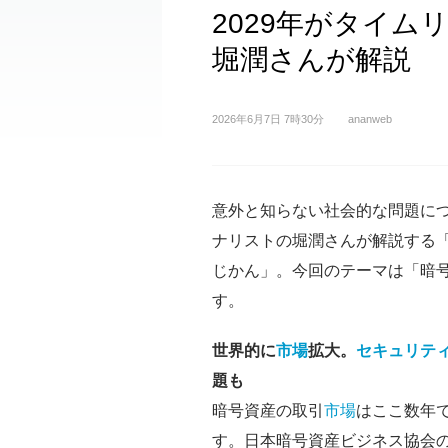
2029年がタイム
堀潤さんが解説
2026年6月7日 7時30分
ananweb
意外と知らない社会的な問題に
ナリストの堀潤さんが解説する
じかん」。今回のテーマは「暗
す。
世界的に
市場
拡大。
セキュリテ
題も
暗号資産の取引
市場
はここ数年
す。日本暗号資産ビジネス協会