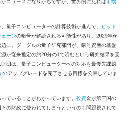
ルがニュースになりがちですが、世界的に見れば
市場
が、量子コンピューターの計算技術が進んで、
ビット
チェーン
の暗号が解読される可能性があり、2029年が
話題に。グーグルの量子研究部門が、暗号資産の基盤
源が従来推定の約20分の1で済むという研究結果を受
ム財団は、量子コンピューターへの対応を最優先課題
ィ
のアップグレードを完了させる目標を公表していま
わっていることがわかっています。
投資
金が第三国の
国々の財政に使われてしまうというのも問題視されて