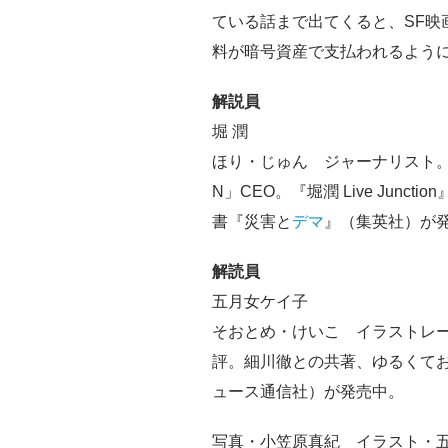
ている話まで出てくると、SF映
料が暗号資産で支払われるよう
解説員
堀 潤
ほり・じゅん ジャーナリスト。市
N」CEO。『堀潤 Live Juncti
書『災害と
デマ
』（集英社）が
解読員
五月女ケイ子
そおとめ・けいこ イラストレ
評。細川徹との共著、ゆるくて
ュース通信社）が発売中。
写真・小笠原真紀 イラスト・