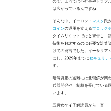
ので、国内では不祥事やトラブ
は広がっているんですね。
そんな中、イーロン・
マスク
氏
コイン
の運用を支える
ブロック
タイムリミットではと警告し、
技術を解読するのに必要な計算資
けての発言でした。イーサリア
にし、2029年までに
セキュリテ
す。
暗号資産の盗難には北朝鮮が関
兵器開発や、制裁を受けている
います。
五月女ケイ子解読員から一言