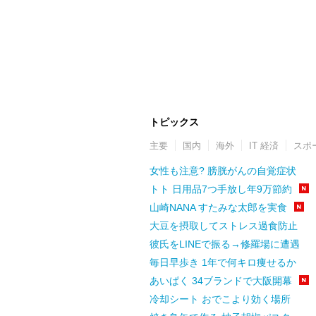
トピックス
主要
国内
海外
IT 経済
スポ
女性も注意? 膀胱がんの自覚症状
トト 日用品7つ手放し年9万節約
山崎NANA すたみな太郎を実食
大豆を摂取してストレス過食防止
彼氏をLINEで振る→修羅場に遭遇
毎日早歩き 1年で何キロ痩せるか
あいぱく 34ブランドで大阪開幕
冷却シート おでこより効く場所