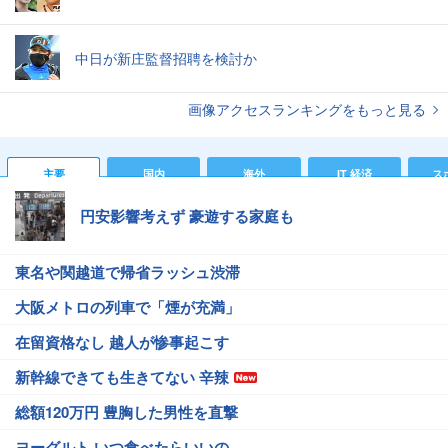
中日が新庄監督招聘を検討か
画像アクセスランキングをもっと見る
主要
国内
海外
IT 経済
ス
円安影響考えず 豪遊する家庭も
東名や関越道で帰省ラッシュ渋滞
大阪メトロの列車で「煙が充満」
在留資格なし 越人が惨事起こす
新幹線できても生きてない 辛辣
総額120万円 豊胸した男性を直撃
ヨーグルト いつ食べたらいいの