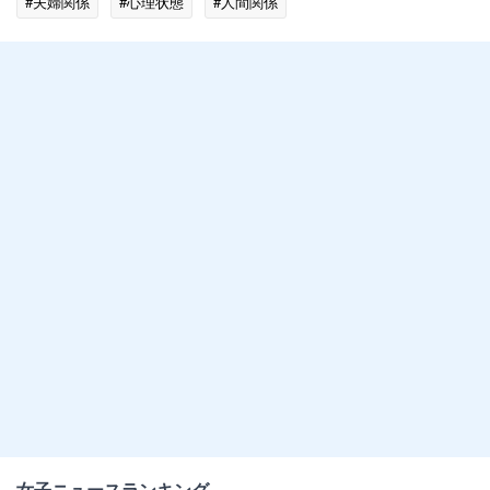
#夫婦関係
#心理状態
#人間関係
女子ニュースランキング