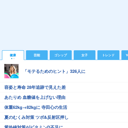
健康
芸能
ゴシップ
女子
トレンド
Y
「モテるためのヒント」326人に
容姿と寿命 28年追跡で見えた差
あたりめ 血糖値を上げない理由
体重62kg→82kgに 寺田心の生活
夏のむくみ対策 ツボ&反射区押し
紫外線対策がビタミンD不足に