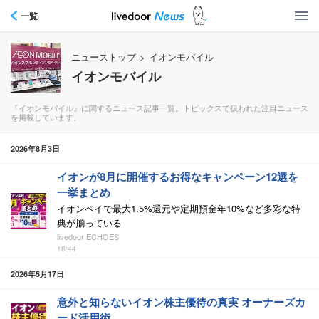
一覧
ニューストップ
>
イオンモバイル
イオンモバイル
『イオンモバイル』に関するニュース記事一覧。トピックスで扱われた注目ニュース
を掲載しています。
2026年8月3日
イオンが8月に開催するお得なキャンペーン12選を
一挙まとめ
イオンペイで最大1.5%還元や定期預金年10%など多彩な特
典が揃っている
livedoor ECHOES
18:44
2026年5月17日
意外と知らないイオン株主優待の真実 オーナーズカ
ード活用術