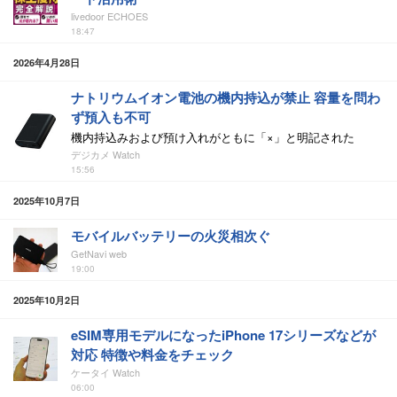
livedoor ECHOES
18:47
2026年4月28日
ナトリウムイオン電池の機内持込が禁止 容量を問わ
ず預入も不可
機内持込みおよび預け入れがともに「×」と明記された
デジカメ Watch
15:56
2025年10月7日
モバイルバッテリーの火災相次ぐ
GetNavi web
19:00
2025年10月2日
eSIM専用モデルになったiPhone 17シリーズなどが
対応 特徴や料金をチェック
ケータイ Watch
06:00