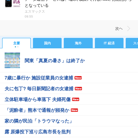
となっている
エスマックス
09:55
次ヘ
主要
国内
海外
IT 経済
ス
関東「真夏の暑さ」は終了か
7歳に暴行か 施設従業員の女逮捕
夫に包丁? 毎日新聞記者の女逮捕
立体駐車場から車落下 夫婦死傷
「泥酔者」熊本で通報が頻発か
家の隣が民泊「トラウマなった」
露 原爆投下巡り広島市長を批判