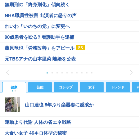
無期刑の「終身刑化」傾向続く
NHK職員性被害 出演者に怒りの声
れいわ「いのちの党」に変更へ
90歳患者を殴る? 看護助手を逮捕
藤原竜也「労務改善」をアピール
元TBSアナの山本里菜 離婚を公表
健康
芸能
ゴシップ
女子
トレンド
Y
山口達也 8年ぶり楽器姿に感涙か
運動より代謝 人体の省エネ戦略
大食い女子 46キロ体型の秘密