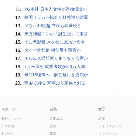
11.
YG本社 日本人女性が器物損壊か
12.
韓国サッカー協会が疑惑巡り謝罪
13.
ソウル40度超 立秋も猛暑続く
14.
東方神起ユンホ「誕生祝」に本音
15.
子に悪影響 メタ社に支払い命令
16.
タイで銃乱射 祖父母も殺害か
17.
ホルムズ通航巡りまもなく合意か
18.
7月米雇用 就業者数が2.3万人減
19.
米FRB理事へ、解任検討を通知か
20.
韓国で男性 30年ぶり家族と対面
スポーツ
芸能
女子
海外サッカー
芸能総合
恋愛
日本代表
音楽
ライフスタイル
Jリーグ
韓流
ファッション