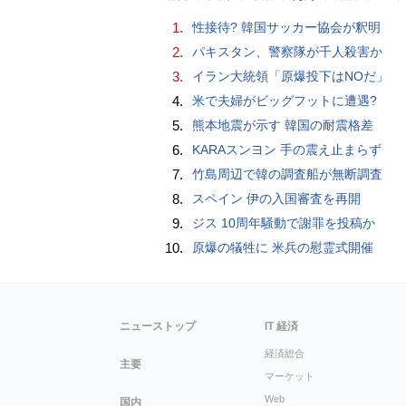
1.
性接待? 韓国サッカー協会が釈明
2.
パキスタン、警察隊が千人殺害か
3.
イラン大統領「原爆投下はNOだ」
4.
米で夫婦がビッグフットに遭遇?
5.
熊本地震が示す 韓国の耐震格差
6.
KARAスンヨン 手の震え止まらず
7.
竹島周辺で韓の調査船が無断調査
8.
スペイン 伊の入国審査を再開
9.
ジス 10周年騒動で謝罪を投稿か
10.
原爆の犠牲に 米兵の慰霊式開催
ニューストップ
IT 経済
経済総合
主要
マーケット
Web
国内