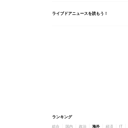
ライブドアニュースを読もう！
ランキング
総合
国内
政治
海外
経済
IT