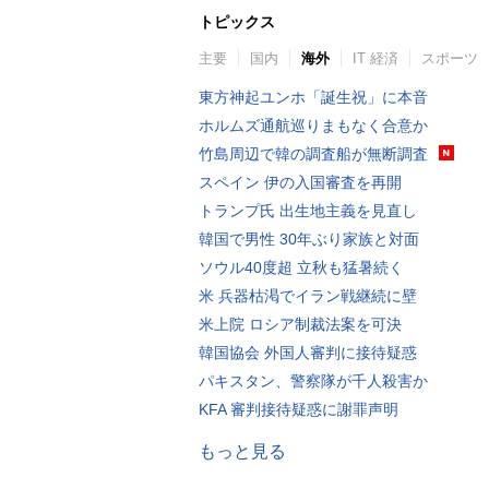
トピックス
主要
国内
海外
IT 経済
スポーツ
東方神起ユンホ「誕生祝」に本音
ホルムズ通航巡りまもなく合意か
竹島周辺で韓の調査船が無断調査
スペイン 伊の入国審査を再開
トランプ氏 出生地主義を見直し
韓国で男性 30年ぶり家族と対面
ソウル40度超 立秋も猛暑続く
米 兵器枯渇でイラン戦継続に壁
米上院 ロシア制裁法案を可決
韓国協会 外国人審判に接待疑惑
パキスタン、警察隊が千人殺害か
KFA 審判接待疑惑に謝罪声明
もっと見る