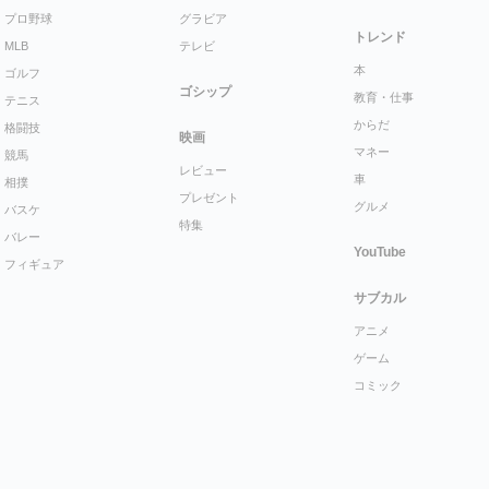
プロ野球
グラビア
トレンド
MLB
テレビ
本
ゴルフ
ゴシップ
教育・仕事
テニス
からだ
格闘技
映画
マネー
競馬
レビュー
車
相撲
プレゼント
グルメ
バスケ
特集
バレー
YouTube
フィギュア
サブカル
アニメ
ゲーム
コミック