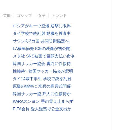
芸能
ゴシップ
女子
トレンド
ロシアがキーウ空爆 迎撃に限界
タイ学校で銃乱射 動機を捜査中
サウジら3カ国 共同防衛協定へ
LA移民摘発 ICEの映像が初公開
メタ社 SNS被害で巨額支払い命令
韓国サッカー協会 審判に性接待
性接待? 韓国サッカー協会が釈明
タイ14歳中学生 学校で銃を乱射
原爆の犠牲に 米兵の慰霊式開催
韓国サッカー協 邦人に性接待か
KARAスンヨン 手の震え止まらず
FIFA会長 愛人疑惑で公金支出か