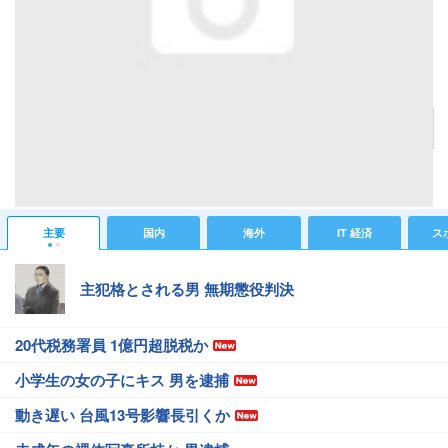
２ボタンを押した場合の表示
記事へ戻る
#芸能ニュース
#ゲームニュース
#Wii
主要
国内
海外
IT 経済
ス
主犯格とされる男 無期懲役判決
20代税務署員 1億円超脱税か
小学生の女の子にキス 男を逮捕
動き遅い 台風13号影響長引くか