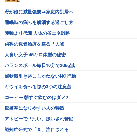
母が娘に減量強要→家庭内別居へ
睡眠時の悩みを解消する過ごし方
運動より代謝 人体の省エネ戦略
歯科の保健治療を巡る「大嘘」
大食い女子 46キロ体型の秘密
バランスボール毎日10分で20kg減
躁状態引き起こしかねないNG行動
キウイを食べる際の3つの注意点
コーヒー 朝すぐ飲むのはダメ?
脳梗塞になりやすい人の特徴
アトピーで「汚い」扱いされ苦悩
認知症研究で「音」注目される