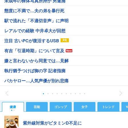
未成年の裸体写真所持か 男逮捕
態度に不満で…夫の弟を暴行死
駅で流れた「不適切音声」に声明
レアルでの経験 中井卓大が回想
注目 古いPCが復活するUSB
有吉「引退時期」について言及
嫌と言わないから同意では…見解
執行猶予つけば御の字 記者指摘
バカヤロー…人気声優が別れ悲痛
健康
芸能
ゴシップ
女子
トレンド
Y
紫外線対策がビタミンD不足に