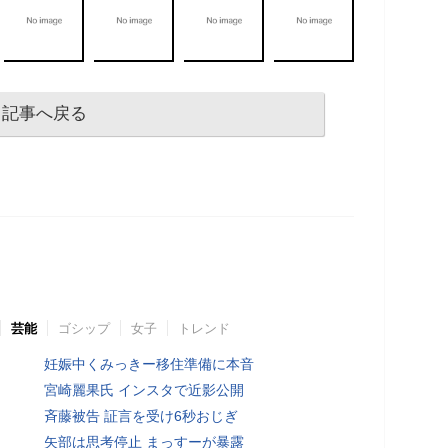
記事へ戻る
芸能
ゴシップ
女子
トレンド
妊娠中くみっきー移住準備に本音
宮崎麗果氏 インスタで近影公開
斉藤被告 証言を受け6秒おじぎ
矢部は思考停止 まっすーが暴露