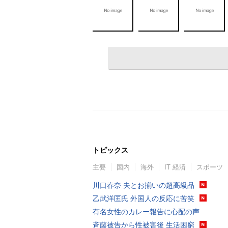
トピックス
主要
国内
海外
IT 経済
スポーツ
川口春奈 夫とお揃いの超高級品
乙武洋匡氏 外国人の反応に苦笑
有名女性のカレー報告に心配の声
斉藤被告から性被害後 生活困窮