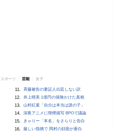
スポーツ
芸能
女子
11.
斉藤被告の妻証人出廷しない訳
12.
井上晴美 1億円の保険かけた真相
13.
山村紅葉「自分は本当は誰の子」
14.
深夜アニメに喫煙描写 BPOで議論
15.
きゃりー「本名」をさらりと告白
16.
厳しい指摘で 岡村の顔面が蒼白