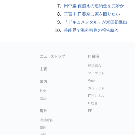
7.
田中圭 億超えの違約金を完済か
8.
二宮 川口春奈に家を贈りたい
9.
「ドキュメンタル」が米国初進出
10.
芸能界で海外移住の報告続々
ニューストップ
IT 経済
経済総合
主要
マーケット
Web
国内
ガジェット
社会
ITビジネス
政治
IT総合
海外
PR
海外総合
韓国
中国