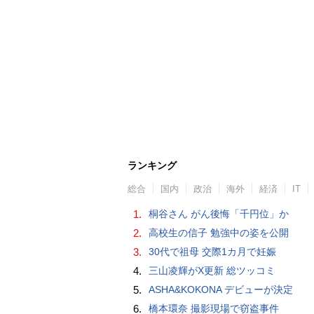
ランキング
総合
国内
政治
海外
経済
IT
1.
桐谷さん がん後悔「千円位」か
2.
高校生の信子 勉強中の姿を公開
3.
30代で祖母 交際1カ月で妊娠
4.
三山凌輝がX更新 総ツッコミ
5.
ASHA&KOKONA デビューが決定
6.
橋本環奈 撮影現場で窃盗事件