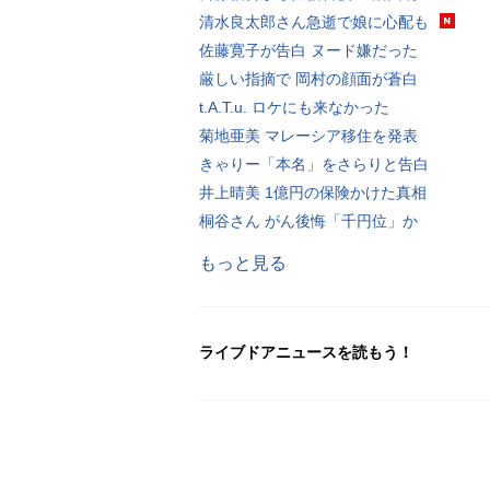
清水良太郎さん急逝で娘に心配も
佐藤寛子が告白 ヌード嫌だった
厳しい指摘で 岡村の顔面が蒼白
t.A.T.u. ロケにも来なかった
菊地亜美 マレーシア移住を発表
きゃりー「本名」をさらりと告白
井上晴美 1億円の保険かけた真相
桐谷さん がん後悔「千円位」か
もっと見る
ライブドアニュースを読もう！