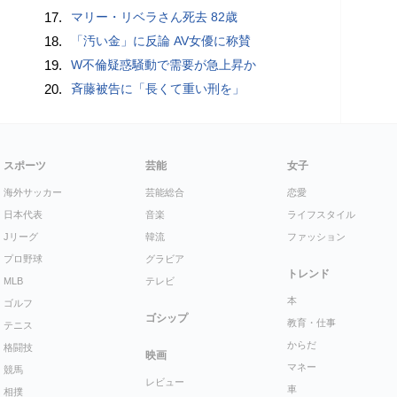
17.
マリー・リベラさん死去 82歳
18.
「汚い金」に反論 AV女優に称賛
19.
W不倫疑惑騒動で需要が急上昇か
20.
斉藤被告に「長くて重い刑を」
スポーツ
芸能
女子
海外サッカー
芸能総合
恋愛
日本代表
音楽
ライフスタイル
Jリーグ
韓流
ファッション
プロ野球
グラビア
トレンド
MLB
テレビ
本
ゴルフ
ゴシップ
教育・仕事
テニス
からだ
格闘技
映画
マネー
競馬
レビュー
車
相撲