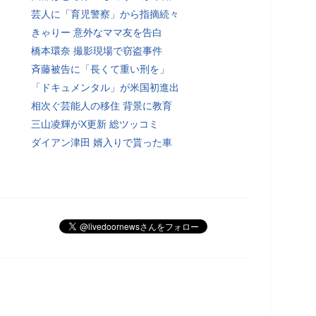
芸人に「育児警察」から指摘続々
きゃりー 意外なママ友を告白
橋本環奈 撮影現場で窃盗事件
斉藤被告に「長くて重い刑を」
「ドキュメンタル」が米国初進出
相次ぐ芸能人の移住 背景に教育
三山凌輝がX更新 総ツッコミ
ダイアン津田 婿入りで貰った車