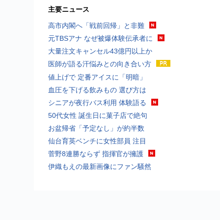
主要ニュース
高市内閣へ「戦前回帰」と非難
元TBSアナ なぜ被爆体験伝承者に
大量注文キャンセル43億円以上か
医師が語る汗悩みとの向き合い方
値上げで 定番アイスに「明暗」
血圧を下げる飲みもの 選び方は
シニアが夜行バス利用 体験語る
50代女性 誕生日に菓子店で絶句
お盆帰省「予定なし」が約半数
仙台育英ベンチに女性部員 注目
菅野8連勝ならず 指揮官が擁護
伊織もえの最新画像にファン騒然