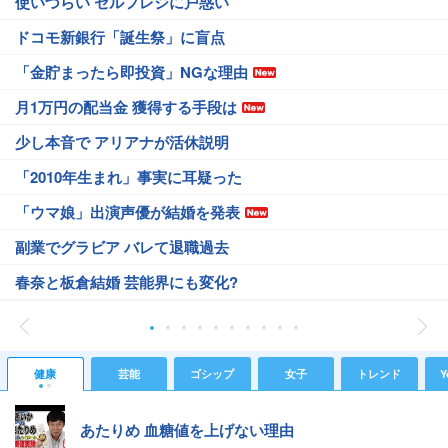
使いづらい セルフレジに戸惑い
ドコモ新銀行「誕生祭」に盲点
「金貯まったら即投資」NGな理由
月1万円の配当金 獲得する手段は
少し本音で アリアナが活休説明
「2010年生まれ」事実に耳疑った
「ウマ娘」出演声優が結婚を発表
副業でグラビア バレて退職過去
春奈と板倉結婚 芸能界にも変化?
健康
芸能
ゴシップ
女子
トレンド
Y
あたりめ 血糖値を上げない理由