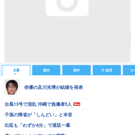
＋ボタンで拡大してみた
記事へ戻る
#芸能ニュース
#ゲームニュース
#Wii
主要
国内
海外
IT 経済
ス
俳優の及川光博が結婚を発表
台風13号で混乱 沖縄で負傷者5人
子孫の帰省が「しんどい」と本音
出廷も「わずか4分」で退廷一幕