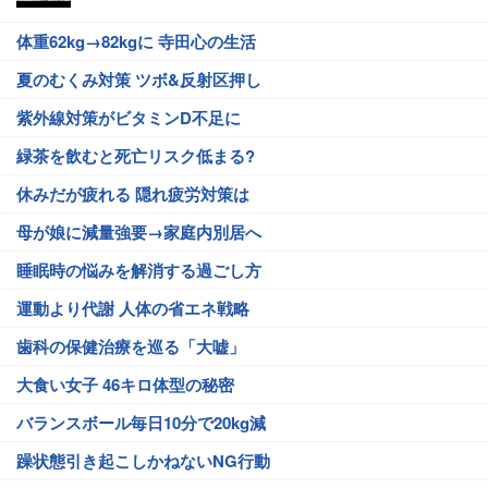
体重62kg→82kgに 寺田心の生活
夏のむくみ対策 ツボ&反射区押し
紫外線対策がビタミンD不足に
緑茶を飲むと死亡リスク低まる?
休みだが疲れる 隠れ疲労対策は
母が娘に減量強要→家庭内別居へ
睡眠時の悩みを解消する過ごし方
運動より代謝 人体の省エネ戦略
歯科の保健治療を巡る「大嘘」
大食い女子 46キロ体型の秘密
バランスボール毎日10分で20kg減
躁状態引き起こしかねないNG行動