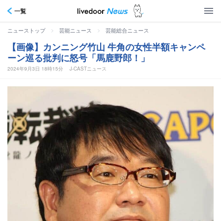
一覧
>
>
ニューストップ
芸能ニュース
芸能総合ニュース
【画像】カンニング竹山 牛角の女性半額キャンペ
ーン巡る批判に怒号「馬鹿野郎！」
2024年9月3日 18時15分
J-CASTニュース