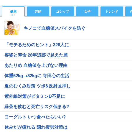
健康
芸能
ゴシップ
女子
トレンド
Y
キノコで血糖値スパイクを防ぐ
「モテるためのヒント」326人に
容姿と寿命 28年追跡で見えた差
あたりめ 血糖値を上げない理由
体重62kg→82kgに 寺田心の生活
夏のむくみ対策 ツボ&反射区押し
紫外線対策がビタミンD不足に
緑茶を飲むと死亡リスク低まる?
ヨーグルト いつ食べたらいい?
休みだが疲れる 隠れ疲労対策は