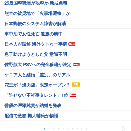
25歳国税職員が脱税か 懲戒免職
熊本の被災地で「火事場泥棒」か
日本郵便のシステム障害が解消
車中泊で女性死亡 遺族の胸中
日本人が誤解 海外タトゥー事情
息子助けようとした父 意識不明
佐野航大 PSVへの完全移籍が決定
ケニア人と結婚「差別」のリアル
花王が「焼肉店」限定オープン？
「許せない不祥事タレント」1位
俳優の戸塚純貴が結婚を発表
配信で激怒 堀大輔氏が物議