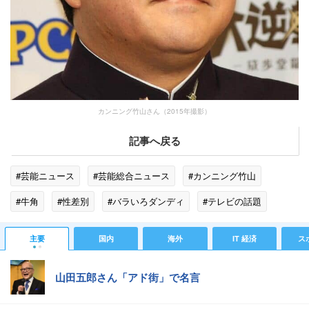
カンニング竹山さん（2015年撮影）
記事へ戻る
#芸能ニュース
#芸能総合ニュース
#カンニング竹山
#牛角
#性差別
#バラいろダンディ
#テレビの話題
#エンタメ・芸能ニュース
主要
国内
海外
IT 経済
ス
山田五郎さん「アド街」で名言