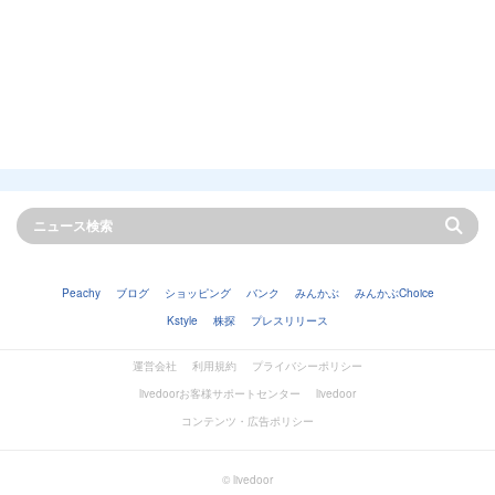
Peachy
ブログ
ショッピング
バンク
みんかぶ
みんかぶChoice
Kstyle
株探
プレスリリース
運営会社
利用規約
プライバシーポリシー
livedoorお客様サポートセンター
livedoor
コンテンツ・広告ポリシー
© livedoor