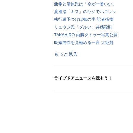
亜希と清原氏は「今が一番いい」
渡邊渚「キス」のヤジでパニック
執行猶予つけば御の字 記者指摘
リュウジ氏「ダルい」共感殺到
TAKAHIRO 両腕タトゥー写真公開
既婚男性を見極める一言 大絶賛
もっと見る
ライブドアニュースを読もう！