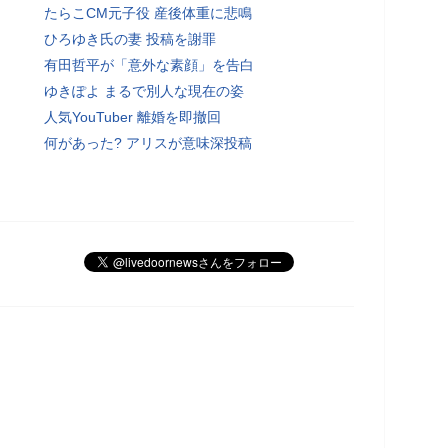
たらこCM元子役 産後体重に悲鳴
ひろゆき氏の妻 投稿を謝罪
有田哲平が「意外な素顔」を告白
ゆきぽよ まるで別人な現在の姿
人気YouTuber 離婚を即撤回
何があった? アリスが意味深投稿