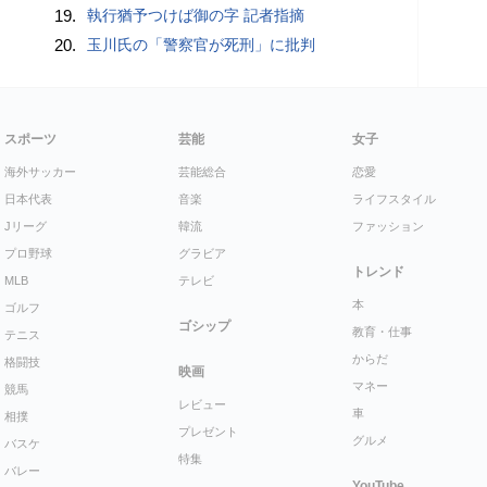
19.
執行猶予つけば御の字 記者指摘
20.
玉川氏の「警察官が死刑」に批判
スポーツ
芸能
女子
海外サッカー
芸能総合
恋愛
日本代表
音楽
ライフスタイル
Jリーグ
韓流
ファッション
プロ野球
グラビア
トレンド
MLB
テレビ
本
ゴルフ
ゴシップ
教育・仕事
テニス
からだ
格闘技
映画
マネー
競馬
レビュー
車
相撲
プレゼント
グルメ
バスケ
特集
バレー
YouTube