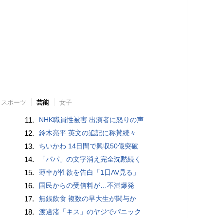
スポーツ
芸能
女子
11.
NHK職員性被害 出演者に怒りの声
12.
鈴木亮平 英文の追記に称賛続々
13.
ちいかわ 14日間で興収50億突破
14.
「パパ」の文字消え完全沈黙続く
15.
薄幸が性欲を告白「1日AV見る」
16.
国民からの受信料が…不満爆発
17.
無銭飲食 複数の早大生が関与か
18.
渡邊渚「キス」のヤジでパニック