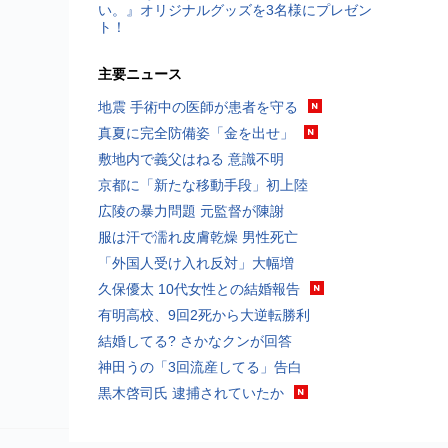
い。』オリジナルグッズを3名様にプレゼン
ト！
主要ニュース
地震 手術中の医師が患者を守る
真夏に完全防備姿「金を出せ」
敷地内で義父はねる 意識不明
京都に「新たな移動手段」初上陸
広陵の暴力問題 元監督が陳謝
服は汗で濡れ皮膚乾燥 男性死亡
「外国人受け入れ反対」大幅増
久保優太 10代女性との結婚報告
有明高校、9回2死から大逆転勝利
結婚してる? さかなクンが回答
神田うの「3回流産してる」告白
黒木啓司氏 逮捕されていたか