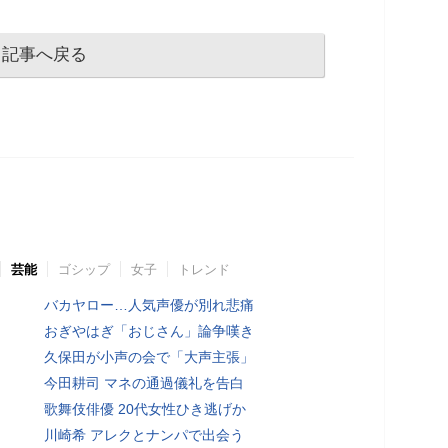
記事へ戻る
芸能
ゴシップ
女子
トレンド
バカヤロー…人気声優が別れ悲痛
おぎやはぎ「おじさん」論争嘆き
久保田が小声の会で「大声主張」
今田耕司 マネの通過儀礼を告白
歌舞伎俳優 20代女性ひき逃げか
川崎希 アレクとナンパで出会う