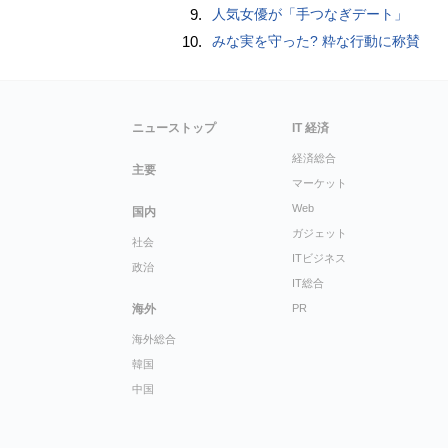
9.
人気女優が「手つなぎデート」
10.
みな実を守った? 粋な行動に称賛
ニューストップ
IT 経済
経済総合
主要
マーケット
Web
国内
ガジェット
社会
ITビジネス
政治
IT総合
海外
PR
海外総合
韓国
中国