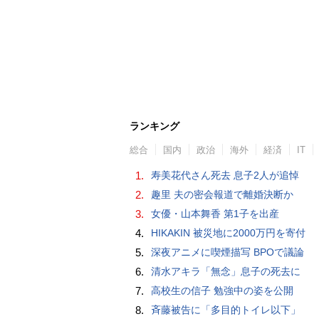
ランキング
総合
国内
政治
海外
経済
IT
1.
寿美花代さん死去 息子2人が追悼
2.
趣里 夫の密会報道で離婚決断か
3.
女優・山本舞香 第1子を出産
4.
HIKAKIN 被災地に2000万円を寄付
5.
深夜アニメに喫煙描写 BPOで議論
6.
清水アキラ「無念」息子の死去に
7.
高校生の信子 勉強中の姿を公開
8.
斉藤被告に「多目的トイレ以下」