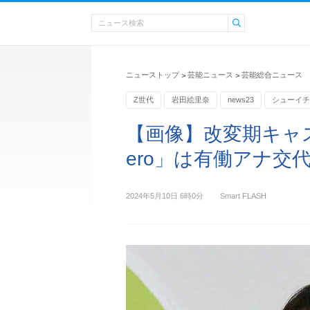
ニューストップ
芸能ニュース
芸能総合ニュース
>
>
Z世代
岩田絵里奈
news23
シューイチ
アナウンサー
【画像】改変期キャ
ero」は有働アナ交
2024年5月10日 6時0分
Smart FLASH