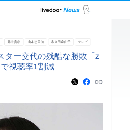
藤井貴彦
山本恵里伽
和久田麻由子
テレビ
スター交代の残酷な勝敗「z
代で視聴率1割減