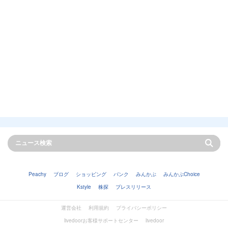
Peachy
ブログ
ショッピング
バンク
みんかぶ
みんかぶChoice
Kstyle
株探
プレスリリース
運営会社
利用規約
プライバシーポリシー
livedoorお客様サポートセンター
livedoor