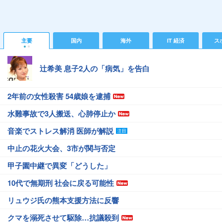
主要
国内
海外
IT 経済
ス
辻希美 息子2人の「病気」を告白
2年前の女性殺害 54歳娘を逮捕
水難事故で3人搬送、心肺停止か
音楽でストレス解消 医師が解説
中止の花火大会、3市が関与否定
甲子園中継で異変「どうした」
10代で無期刑 社会に戻る可能性
リュウジ氏の熊本支援方法に反響
クマを溺死させて駆除…抗議殺到