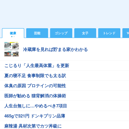
健康
芸能
ゴシップ
女子
トレンド
Y
冷蔵庫を見れば貯まる家かわかる
こじるり「人生最高体重」を更新
夏の寝不足 食事制限でも太る訳
体臭の原因 プロテインの可能性
医師が勧める 猫背解消の体操術
人生台無しに…やめるべき7項目
465gで321円 ドンキプリン品薄
麻辣湯 具材次第でカツ丼級に