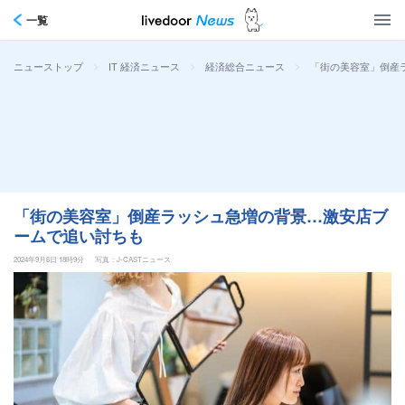
一覧
>
>
>
「街の美容室」倒産
ニューストップ
IT 経済ニュース
経済総合ニュース
「街の美容室」倒産ラッシュ急増の背景…激安店ブ
ームで追い討ちも
2024年9月6日 18時9分
写真：J-CASTニュース