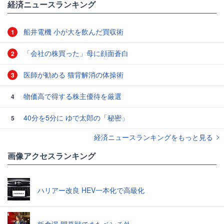
経済ニュースランキング
船井電機 小が大を飲んだ買収術
1
「会社の株買った」母に顔面蒼白
2
医師が勧める 猫背解消の体操術
3
物価高で得する株主優待を厳選
4
40分を5分に ゆで太郎の「秘密」
5
経済ニュースランキングをもっと見る
画像アクセスランキング
ハリアー改良 HEV一本化で高級化
板倉滉 開幕戦でまたベンチ外