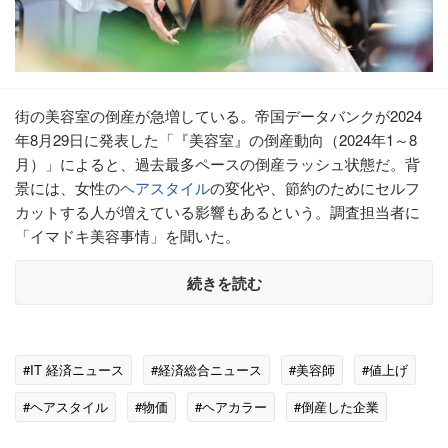
街の美容室の倒産が急増している。帝国データバンクが2024
年8月29日に発表した「『美容室』の倒産動向（2024年1～8
月）」によると、過去最多ペースの倒産ラッシュ状態だ。背
景には、女性の
ヘアスタイル
の変化や、節約のためにセルフ
カットする人が増えている影響もあるという。調査担当者に
「イマドキ美容事情」を聞いた。
続きを読む
#IT 経済ニュース
#経済総合ニュース
#美容師
#値上げ
#ヘアスタイル
#物価
#ヘアカラー
#倒産した企業