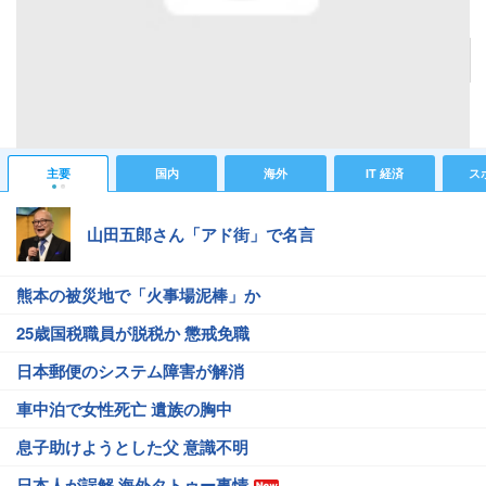
SIMカード2枚差しで通話もネットも同時待ち受け！ モトローラのSIMフリースマホがスゴイ
理由
記事へ戻る
#IT 経済ニュース
#ガジェットニュース
主要
国内
海外
IT 経済
ス
山田五郎さん「アド街」で名言
熊本の被災地で「火事場泥棒」か
25歳国税職員が脱税か 懲戒免職
日本郵便のシステム障害が解消
車中泊で女性死亡 遺族の胸中
息子助けようとした父 意識不明
日本人が誤解 海外タトゥー事情