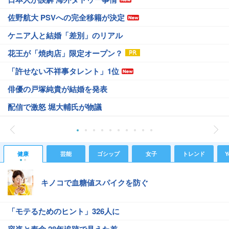
佐野航大 PSVへの完全移籍が決定
ケニア人と結婚「差別」のリアル
花王が「焼肉店」限定オープン？
「許せない不祥事タレント」1位
俳優の戸塚純貴が結婚を発表
配信で激怒 堀大輔氏が物議
健康
芸能
ゴシップ
女子
トレンド
Y
キノコで血糖値スパイクを防ぐ
「モテるためのヒント」326人に