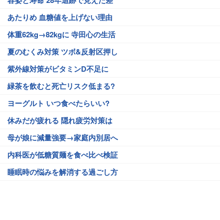
容姿と寿命 28年追跡で見えた差
あたりめ 血糖値を上げない理由
体重62kg→82kgに 寺田心の生活
夏のむくみ対策 ツボ&反射区押し
紫外線対策がビタミンD不足に
緑茶を飲むと死亡リスク低まる?
ヨーグルト いつ食べたらいい?
休みだが疲れる 隠れ疲労対策は
母が娘に減量強要→家庭内別居へ
内科医が低糖質麺を食べ比べ検証
睡眠時の悩みを解消する過ごし方