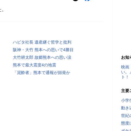
た。
ハビタ社長 遺産継ぐ哲学と批判
阪神・大竹 熊本への思いで4勝目
大竹耕太郎 故郷熊本への思い涙
お知
熊本で最大震度4の地震
映画
い。
「泥酔者」熊本で通報が頻発か
ト！
主要
小学
動き
世紀
態度
ポケ