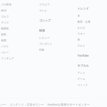
プロ野球
グラビア
トレンド
MLB
テレビ
本
ゴルフ
ゴシップ
教育・仕事
テニス
からだ
格闘技
映画
マネー
競馬
レビュー
車
相撲
プレゼント
グルメ
バスケ
特集
バレー
YouTube
フィギュア
サブカル
アニメ
ゲーム
コミック
リシー
コンテンツ・広告ポリシー
livedoorお客様サポートセンター