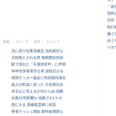
「超
国民
注目
執行
嫌と
ゆう
芸能
ゴシップ
女子
トレンド
バカ
店に戻り従業員被災 法的責任も
主犯格とされる男 無期懲役判決
駅で流れた「不適切音声」に声明
NHK性加害者非公表 波紋広がる
韓国サッカー協会に性的接待過去
超人の軌道に戻った 大谷再注目
戻るなと言えるか分からぬ 見解
台風13号影響か 強風で4人ケガ
悠仁さま 原爆慰霊碑に供花
帰省ラッシュ開始 新幹線満席も