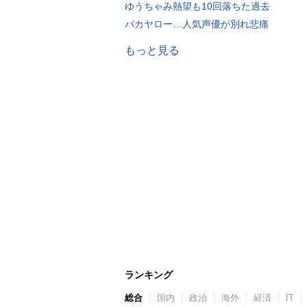
ゆうちゃみ熱望も10回落ちた過去
バカヤロー…人気声優が別れ悲痛
もっと見る
ランキング
総合
国内
政治
海外
経済
IT