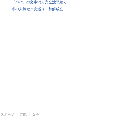
「パパ」の文字消え完全沈黙続く
米の人気セク女巡り…和解成立
スポーツ
芸能
女子