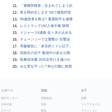
11.
「避難所格差」生まれてしまう訳
12.
客を閉め出します SAで徹底対策
13.
90歳患者を殴る? 看護助手を逮捕
14.
レストランで192人食中毒 静岡
15.
ドジャース6連敗 佐々木が止める
16.
チェーンソーで父襲撃か 目撃談
17.
斉藤被告に「多目的トイレ以下」
18.
高校生の信子 勉強中の姿を公開
19.
歌舞伎俳優 20代女性ひき逃げか
20.
みな実を守った? 粋な行動に称賛
スポーツ
芸能
女子
海外サッカー
芸能総合
恋愛
日本代表
音楽
ライフスタイル
Jリーグ
韓流
ファッション