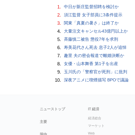
1.
中日が新庄監督招聘を検討か
2.
須江監督 女子部員に3条件提示
3.
関東「真夏の暑さ」は終了か
4.
大量注文キャンセル43億円以上か
5.
斉藤慎二被告 懲役7年を求刑
6.
寿美花代さん死去 息子2人が追悼
7.
趣里 夫の密会報道で離婚決断か
8.
女優・山本舞香 第1子を出産
9.
玉川氏の「警察官が死刑」に批判
10.
深夜アニメに喫煙描写 BPOで議論
ニューストップ
IT 経済
経済総合
主要
マーケット
Web
国内