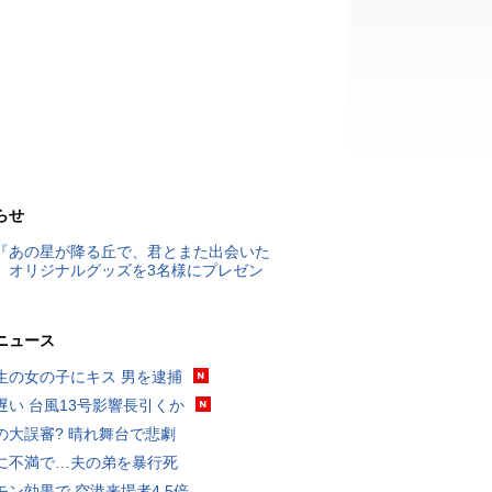
らせ
『あの星が降る丘で、君とまた出会いた
』オリジナルグッズを3名様にプレゼン
ニュース
生の女の子にキス 男を逮捕
遅い 台風13号影響長引くか
の大誤審? 晴れ舞台で悲劇
に不満で…夫の弟を暴行死
モン効果で 空港来場者4.5倍