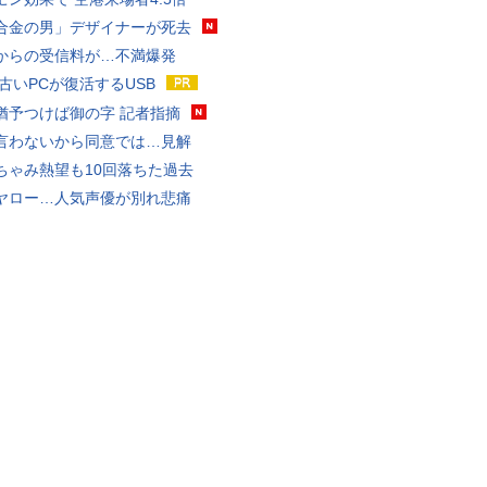
合金の男」デザイナーが死去
からの受信料が…不満爆発
 古いPCが復活するUSB
猶予つけば御の字 記者指摘
言わないから同意では…見解
ちゃみ熱望も10回落ちた過去
ヤロー…人気声優が別れ悲痛