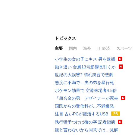
トピックス
主要
国内
海外
IT 経済
スポーツ
小学生の女の子にキス 男を逮捕
動き遅い 台風13号影響長引くか
世紀の大誤審? 晴れ舞台で悲劇
態度に不満で…夫の弟を暴行死
ポケモン効果で 空港来場者4.5倍
「超合金の男」デザイナーが死去
国民からの受信料が…不満爆発
注目 古いPCが復活するUSB
執行猶予つけば御の字 記者指摘
嫌と言わないから同意では…見解