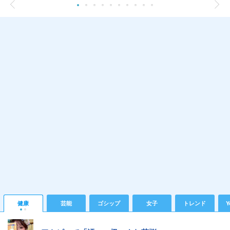
健康
芸能
ゴシップ
女子
トレンド
Y