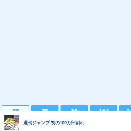
主要
国内
海外
IT 経済
ス
週刊ジャンプ 初の100万部割れ