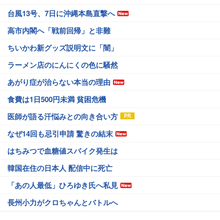
台風13号、7日に沖縄本島直撃へ
高市内閣へ「戦前回帰」と非難
ちいかわ新グッズ説明文に「闇」
ラーメン店のにんにくの色に騒然
あがり症が治らない本当の理由
食費は1日500円未満 貧困危機
医師が語る汗悩みとの向き合い方
なぜ14回も忌引申請 驚きの結末
はちみつで血糖値スパイク発生は
韓国在住の日本人 配信中に死亡
「あの人最低」ひろゆき氏へ私見
長州小力がクロちゃんとバトルへ