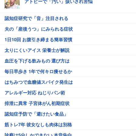
アトピーで「汚い」扱いされ苦悩
認知症研究で「音」注目される
夫の「産後うつ」にみられる症状
1日10回 お腹引き締まる簡単習慣
太りにくいアイス 栄養士が解説
血圧を下げる飲みもの 選び方は
毎日早歩き 1年で何キロ痩せるか
はちみつで血糖値スパイク発生は
アレルギー対応 ねじりパン術
排泄に異常 子宮体がん初期症状
認知症予防で「避けたい食品」
筋トレ7年 彼女なしも肉体は別格
診察は5分しかできない 本音告白