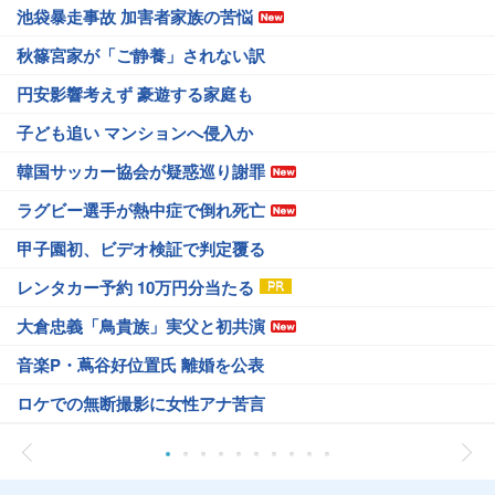
池袋暴走事故 加害者家族の苦悩
秋篠宮家が「ご静養」されない訳
円安影響考えず 豪遊する家庭も
子ども追い マンションへ侵入か
韓国サッカー協会が疑惑巡り謝罪
ラグビー選手が熱中症で倒れ死亡
甲子園初、ビデオ検証で判定覆る
レンタカー予約 10万円分当たる
大倉忠義「鳥貴族」実父と初共演
音楽P・蔦谷好位置氏 離婚を公表
ロケでの無断撮影に女性アナ苦言