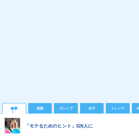
健康
芸能
ゴシップ
女子
トレンド
Y
「モテるためのヒント」326人に