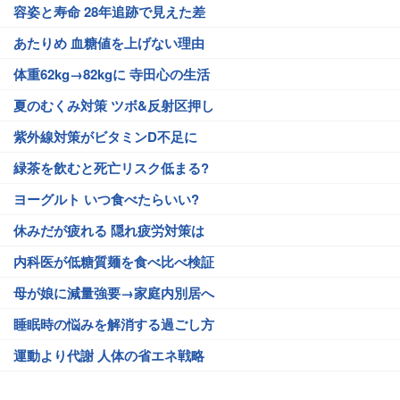
容姿と寿命 28年追跡で見えた差
あたりめ 血糖値を上げない理由
体重62kg→82kgに 寺田心の生活
夏のむくみ対策 ツボ&反射区押し
紫外線対策がビタミンD不足に
緑茶を飲むと死亡リスク低まる?
ヨーグルト いつ食べたらいい?
休みだが疲れる 隠れ疲労対策は
内科医が低糖質麺を食べ比べ検証
母が娘に減量強要→家庭内別居へ
睡眠時の悩みを解消する過ごし方
運動より代謝 人体の省エネ戦略