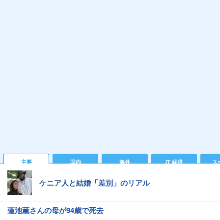
主要
国内
海外
IT 経済
ス
ケニア人と結婚「差別」のリアル
蓮池薫さんの母が94歳で死去