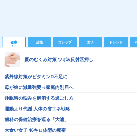
健康
芸能
ゴシップ
女子
トレンド
Y
夏のむくみ対策 ツボ&反射区押し
紫外線対策がビタミンD不足に
母が娘に減量強要→家庭内別居へ
睡眠時の悩みを解消する過ごし方
運動より代謝 人体の省エネ戦略
歯科の保健治療を巡る「大嘘」
大食い女子 46キロ体型の秘密