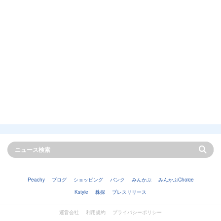
Peachy
ブログ
ショッピング
バンク
みんかぶ
みんかぶChoice
Kstyle
株探
プレスリリース
運営会社
利用規約
プライバシーポリシー