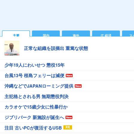
主要
国内
海外
IT 経済
ス
正常な組織を誤摘出 重篤な状態
少年19人にわいせつ 懲役15年
台風13号 桜島フェリーは減便
沖縄などでJAPANローミング提供
主犯格とされる男 無期懲役判決
カラオケで15歳少女に性暴行か
ジブリパーク 新施設が誕生へ
注目 古いPCが復活するUSB