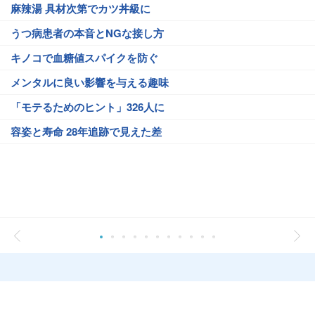
麻辣湯 具材次第でカツ丼級に
うつ病患者の本音とNGな接し方
キノコで血糖値スパイクを防ぐ
メンタルに良い影響を与える趣味
「モテるためのヒント」326人に
容姿と寿命 28年追跡で見えた差