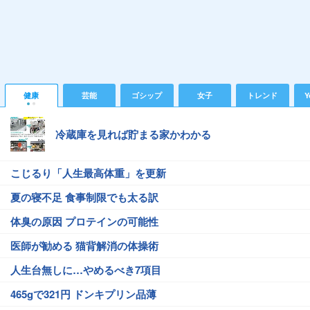
健康
芸能
ゴシップ
女子
トレンド
Y
冷蔵庫を見れば貯まる家かわかる
こじるり「人生最高体重」を更新
夏の寝不足 食事制限でも太る訳
体臭の原因 プロテインの可能性
医師が勧める 猫背解消の体操術
人生台無しに…やめるべき7項目
465gで321円 ドンキプリン品薄