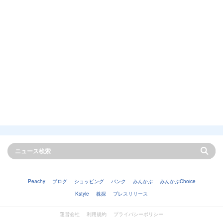
Peachy
ブログ
ショッピング
バンク
みんかぶ
みんかぶChoice
Kstyle
株探
プレスリリース
運営会社
利用規約
プライバシーポリシー