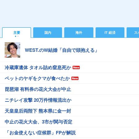
主要
国内
海外
IT 経済
ス
WEST.のW結婚「自由で頭抱える」
冷蔵庫遺体 タオル詰め窒息死か
ペットのヤギをクマが食べたか
琵琶湖 有料券の花火大会が中止
ニチレイ攻撃 20万件情報流出か
天皇皇后両陛下 熊本県に金一封
中止の花火大会、3市が関与否定
「お金使えない症候群」FPが解説