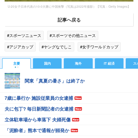
U-20女子日本代表の10-0大勝に中国衝撃（写真は2022年撮影）【写真：Getty Images】
記事へ戻る
#スポーツニュース
#スポーツその他ニュース
#アジアカップ
#ヤングなでしこ
#女子ワールドカップ
#女子サッカー
#U-20日本代表
#ベトナム
主要
国内
海外
IT 経済
ス
#スポーツニュース・トピックス
関東「真夏の暑さ」は終了か
7歳に暴行か 施設従業員の女逮捕
夫に包丁? 毎日新聞記者の女逮捕
立体駐車場から車落下 夫婦死傷
「泥酔者」熊本で通報が頻発か