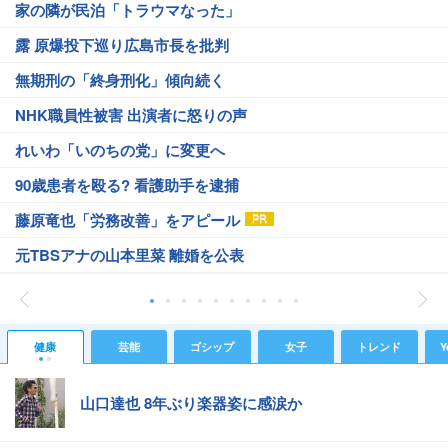
家の隣が民泊「トラウマなった」
露 原爆投下巡り広島市長を批判
無期刑の「終身刑化」傾向続く
NHK職員性被害 出演者に怒りの声
れいわ「いのちの党」に変更へ
90歳患者を殴る? 看護助手を逮捕
藤原竜也「労務改善」をアピール
元TBSアナの山本里菜 離婚を公表
健康
芸能
ゴシップ
女子
トレンド
Y
山口達也 8年ぶり楽器姿に感涙か