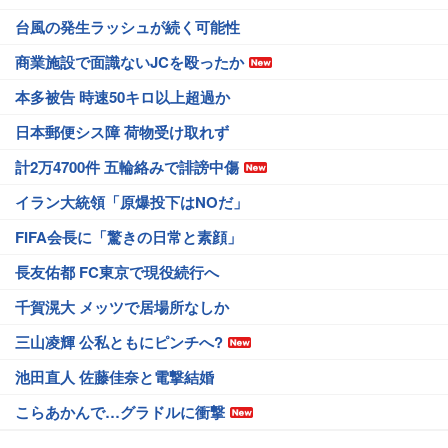
台風の発生ラッシュが続く可能性
商業施設で面識ないJCを殴ったか
本多被告 時速50キロ以上超過か
日本郵便シス障 荷物受け取れず
計2万4700件 五輪絡みで誹謗中傷
イラン大統領「原爆投下はNOだ」
FIFA会長に「驚きの日常と素顔」
長友佑都 FC東京で現役続行へ
千賀滉大 メッツで居場所なしか
三山凌輝 公私ともにピンチへ?
池田直人 佐藤佳奈と電撃結婚
こらあかんで…グラドルに衝撃