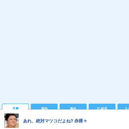
主要
国内
海外
IT 経済
ス
あれ、絶対マツコだよね? 赤裸々