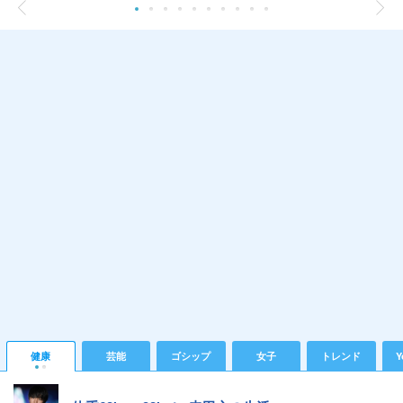
健康
芸能
ゴシップ
女子
トレンド
Y