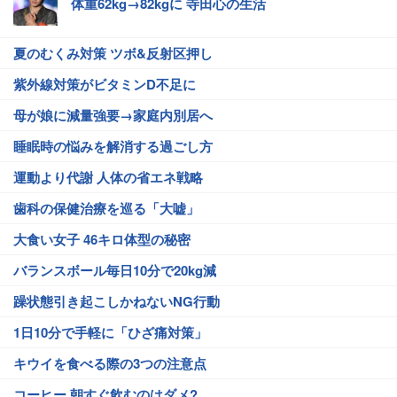
体重62kg→82kgに 寺田心の生活
夏のむくみ対策 ツボ&反射区押し
紫外線対策がビタミンD不足に
母が娘に減量強要→家庭内別居へ
睡眠時の悩みを解消する過ごし方
運動より代謝 人体の省エネ戦略
歯科の保健治療を巡る「大嘘」
大食い女子 46キロ体型の秘密
バランスボール毎日10分で20kg減
躁状態引き起こしかねないNG行動
1日10分で手軽に「ひざ痛対策」
キウイを食べる際の3つの注意点
コーヒー 朝すぐ飲むのはダメ?