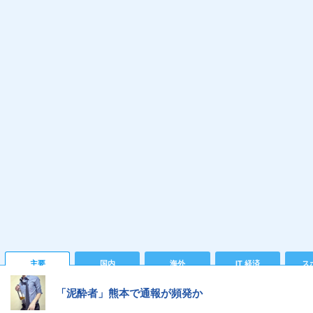
主要
国内
海外
IT 経済
ス
「泥酔者」熊本で通報が頻発か