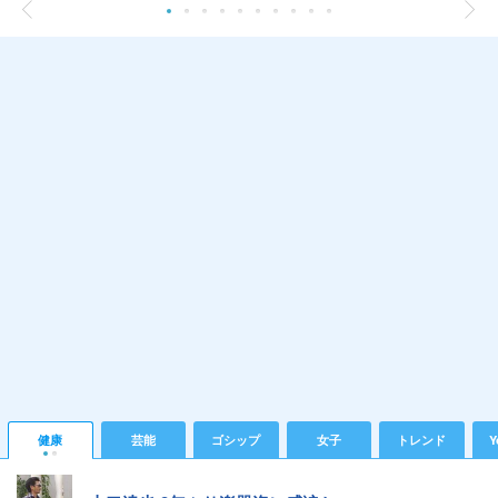
健康
芸能
ゴシップ
女子
トレンド
Y