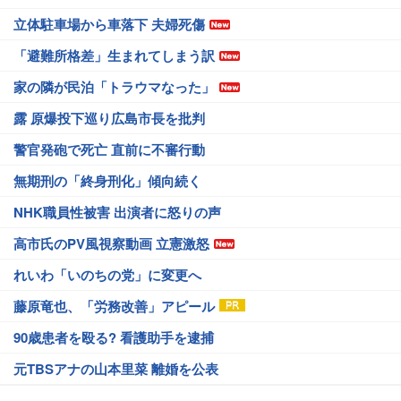
立体駐車場から車落下 夫婦死傷
「避難所格差」生まれてしまう訳
家の隣が民泊「トラウマなった」
露 原爆投下巡り広島市長を批判
警官発砲で死亡 直前に不審行動
無期刑の「終身刑化」傾向続く
NHK職員性被害 出演者に怒りの声
高市氏のPV風視察動画 立憲激怒
れいわ「いのちの党」に変更へ
藤原竜也、「労務改善」アピール
90歳患者を殴る? 看護助手を逮捕
元TBSアナの山本里菜 離婚を公表