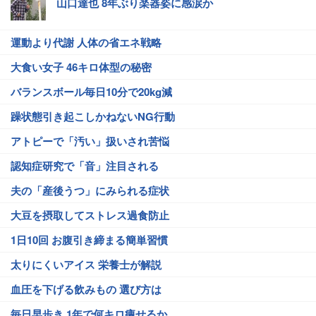
山口達也 8年ぶり楽器姿に感涙か
運動より代謝 人体の省エネ戦略
大食い女子 46キロ体型の秘密
バランスボール毎日10分で20kg減
躁状態引き起こしかねないNG行動
アトピーで「汚い」扱いされ苦悩
認知症研究で「音」注目される
夫の「産後うつ」にみられる症状
大豆を摂取してストレス過食防止
1日10回 お腹引き締まる簡単習慣
太りにくいアイス 栄養士が解説
血圧を下げる飲みもの 選び方は
毎日早歩き 1年で何キロ痩せるか