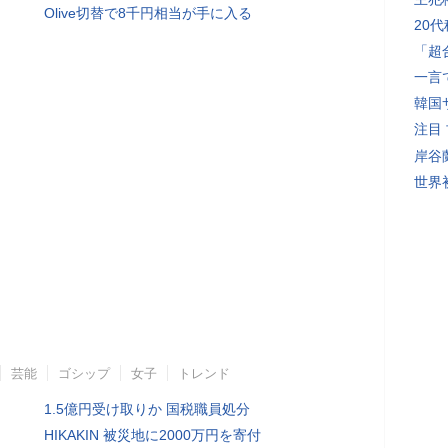
Olive切替で8千円相当が手に入る
20
「超
一言
韓国
注目
岸谷
世界初
芸能
ゴシップ
女子
トレンド
1.5億円受け取りか 国税職員処分
HIKAKIN 被災地に2000万円を寄付