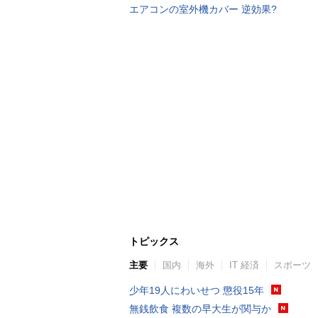
エアコンの室外機カバー 逆効果?
トピックス
主要
国内
海外
IT 経済
スポーツ
少年19人にわいせつ 懲役15年
無銭飲食 複数の早大生が関与か