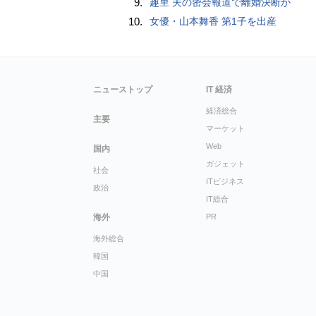
9.
趣里 夫の密会報道で離婚決断か
10.
女優・山本舞香 第1子を出産
ニューストップ
IT 経済
経済総合
主要
マーケット
Web
国内
ガジェット
社会
ITビジネス
政治
IT総合
海外
PR
海外総合
韓国
中国