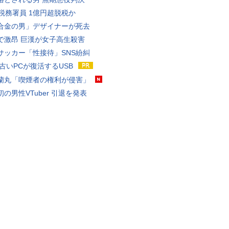
代税務署員 1億円超脱税か
合金の男」デザイナーが死去
で激昂 巨漢が女子高生殺害
サッカー「性接待」SNS紛糾
 古いPCが復活するUSB
蘭丸「喫煙者の権利が侵害」
の男性VTuber 引退を発表