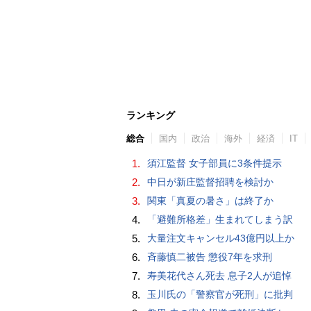
ランキング
総合
国内
政治
海外
経済
IT
1.
須江監督 女子部員に3条件提示
2.
中日が新庄監督招聘を検討か
3.
関東「真夏の暑さ」は終了か
4.
「避難所格差」生まれてしまう訳
5.
大量注文キャンセル43億円以上か
6.
斉藤慎二被告 懲役7年を求刑
7.
寿美花代さん死去 息子2人が追悼
8.
玉川氏の「警察官が死刑」に批判