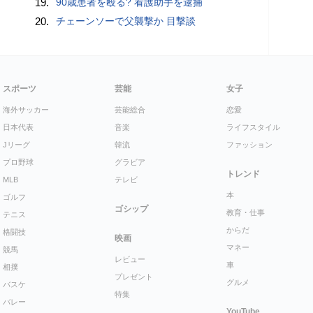
19.
90歳患者を殴る? 看護助手を逮捕
20.
チェーンソーで父襲撃か 目撃談
スポーツ
芸能
女子
海外サッカー
芸能総合
恋愛
日本代表
音楽
ライフスタイル
Jリーグ
韓流
ファッション
プロ野球
グラビア
トレンド
MLB
テレビ
本
ゴルフ
ゴシップ
教育・仕事
テニス
からだ
格闘技
映画
マネー
競馬
レビュー
車
相撲
プレゼント
グルメ
バスケ
特集
バレー
YouTube