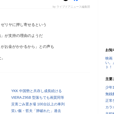
by ライブドアニュース編集部
イゼリヤに押し寄せるという
強」が支持の理由のようだ
うがお金がかかるから」との声も
お知
た。
映画
い。
ト！
主要
少年
YKK 中国勢と共存し成長続ける
無銭
VIERA Z95B 型落ちでも画質同等
正常
災害ごみ置き場 100台以上の車列
カラ
笑い飯・哲夫「肺破れた」過去
主犯