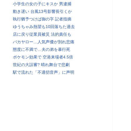
小学生の女の子にキスか 男逮捕
動き遅い 台風13号影響長引くか
執行猶予つけば御の字 記者指摘
ゆうちゃみ熱望も10回落ちた過去
店に戻り従業員被災 法的責任も
バカヤロー…人気声優が別れ悲痛
態度に不満で…夫の弟を暴行死
ポケモン効果で 空港来場者4.5倍
世紀の大誤審? 晴れ舞台で悲劇
駅で流れた「不適切音声」に声明