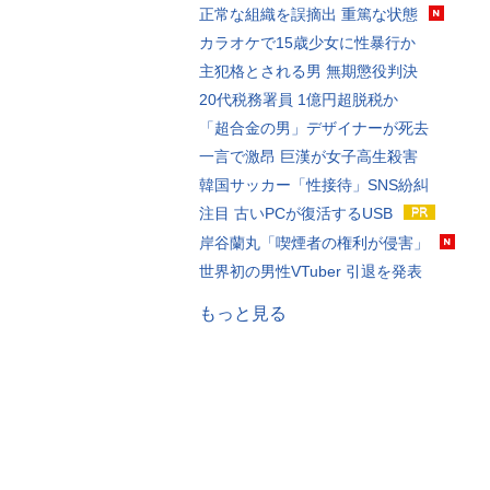
正常な組織を誤摘出 重篤な状態
カラオケで15歳少女に性暴行か
主犯格とされる男 無期懲役判決
20代税務署員 1億円超脱税か
「超合金の男」デザイナーが死去
一言で激昂 巨漢が女子高生殺害
韓国サッカー「性接待」SNS紛糾
注目 古いPCが復活するUSB
岸谷蘭丸「喫煙者の権利が侵害」
世界初の男性VTuber 引退を発表
もっと見る