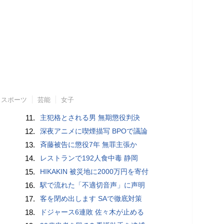
スポーツ
芸能
女子
11.
主犯格とされる男 無期懲役判決
12.
深夜アニメに喫煙描写 BPOで議論
13.
斉藤被告に懲役7年 無罪主張か
14.
レストランで192人食中毒 静岡
15.
HIKAKIN 被災地に2000万円を寄付
16.
駅で流れた「不適切音声」に声明
17.
客を閉め出します SAで徹底対策
18.
ドジャース6連敗 佐々木が止める