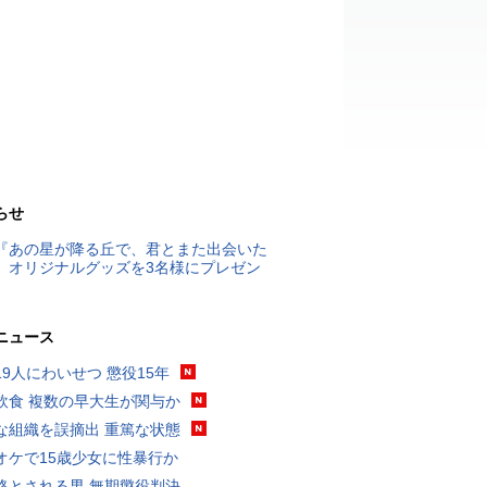
らせ
『あの星が降る丘で、君とまた出会いた
』オリジナルグッズを3名様にプレゼン
ニュース
19人にわいせつ 懲役15年
飲食 複数の早大生が関与か
な組織を誤摘出 重篤な状態
オケで15歳少女に性暴行か
格とされる男 無期懲役判決