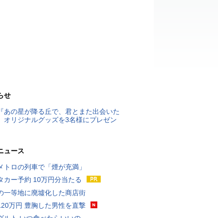
らせ
『あの星が降る丘で、君とまた出会いた
』オリジナルグッズを3名様にプレゼン
ニュース
メトロの列車で「煙が充満」
タカー予約 10万円分当たる
の一等地に廃墟化した商店街
120万円 豊胸した男性を直撃