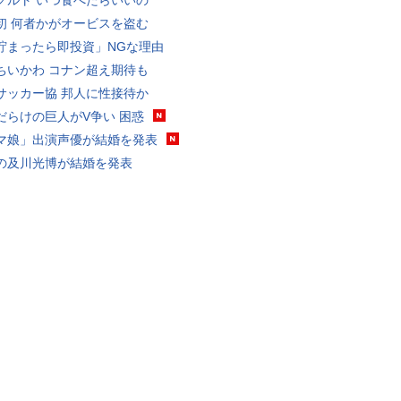
グルト いつ食べたらいいの
初 何者かがオービスを盗む
貯まったら即投資」NGな理由
ちいかわ コナン超え期待も
サッカー協 邦人に性接待か
だらけの巨人がV争い 困惑
マ娘」出演声優が結婚を発表
の及川光博が結婚を発表