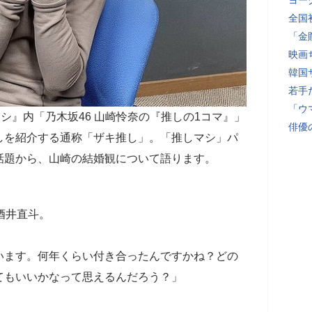
ヨー
全国
「金
映画
韓国
若手
「ウ
シ』内「乃木坂46 山崎怜奈の『推しの1コマ』」
俳優
しを紹介する通称「ザキ推し」。「推しマシ」パ
話題から、山崎の結婚観について語ります。
酒井直斗。
います。何年くらい付き合ったんですかね？どの
てもいいかなって思えるんだろう？」