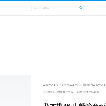
ニューストップ
芸能ニュース
芸能総合ニュース
>
>
>
乃木坂46 山崎怜奈が語る、理想の相手と結婚観
乃木坂46 山崎怜奈