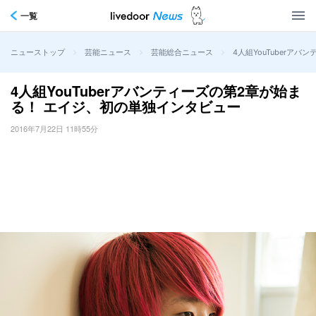
一覧
>
>
>
4人組YouTuberア
ニューストップ
芸能ニュース
芸能総合ニュース
4人組YouTuberアバンティーズの第2章が始ま
る！ エイジ、初の単独インタビュー
2016年7月22日 11時55分