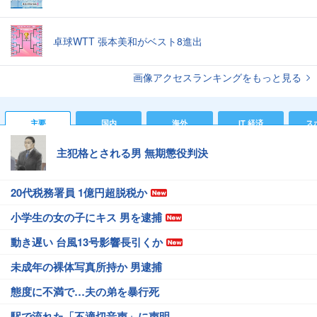
卓球WTT 張本美和がベスト8進出
画像アクセスランキングをもっと見る
主要
国内
海外
IT 経済
ス
主犯格とされる男 無期懲役判決
20代税務署員 1億円超脱税か
小学生の女の子にキス 男を逮捕
動き遅い 台風13号影響長引くか
未成年の裸体写真所持か 男逮捕
態度に不満で…夫の弟を暴行死
駅で流れた「不適切音声」に声明