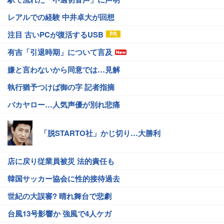
レアルでの経験 中井卓大が回想
注目 古いPCが復活するUSB
有吉「引退時期」について言及
嫌と言わないから同意では…見解
執行猶予つけば御の字 記者指摘
バカヤロー…人気声優が別れ悲痛
「脱STARTO社」かじ切り…大勝利
店に戻り従業員被災 法的責任も
韓国サッカー協会に性的接待過去
世紀の大誤審? 晴れ舞台で悲劇
台風13号影響か 強風で4人ケガ