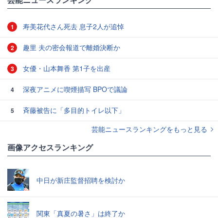
寿美花代さん死去 息子2人が追悼
1
趣里 夫の密会報道で離婚決断か
2
女優・山本舞香 第1子を出産
3
深夜アニメに喫煙描写 BPOで議論
4
斉藤被告に「多目的トイレ以下」
5
芸能ニュースランキングをもっと見る
画像アクセスランキング
中日が新庄監督招聘を検討か
関東「真夏の暑さ」は終了か