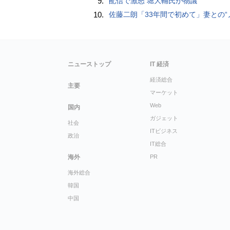
9.
配信で激怒 堀大輔氏が物議
10.
佐藤二朗「33年間で初めて」妻との“ノロケ砲”に反響続々「威力抜群」「奥様かっ
ニューストップ
IT 経済
経済総合
主要
マーケット
Web
国内
ガジェット
社会
ITビジネス
政治
IT総合
海外
PR
海外総合
韓国
中国