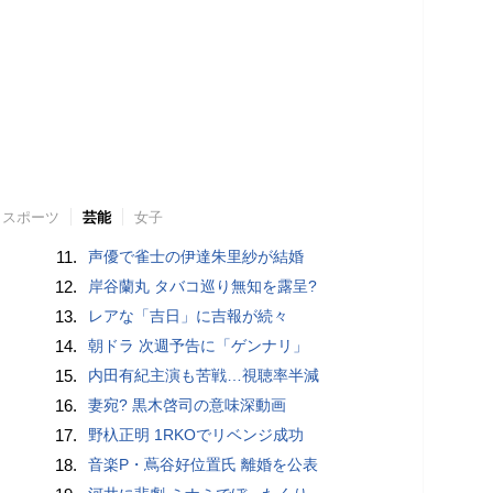
スポーツ
芸能
女子
11.
声優で雀士の伊達朱里紗が結婚
12.
岸谷蘭丸 タバコ巡り無知を露呈?
13.
レアな「吉日」に吉報が続々
14.
朝ドラ 次週予告に「ゲンナリ」
15.
内田有紀主演も苦戦…視聴率半減
16.
妻宛? 黒木啓司の意味深動画
17.
野杁正明 1RKOでリベンジ成功
18.
音楽P・蔦谷好位置氏 離婚を公表