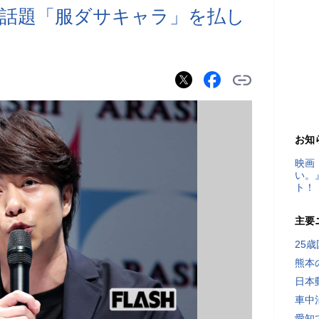
話題「服ダサキャラ」を払し
お知
映画
い。
ト！
主要
25
熊本
日本
車中
愛知