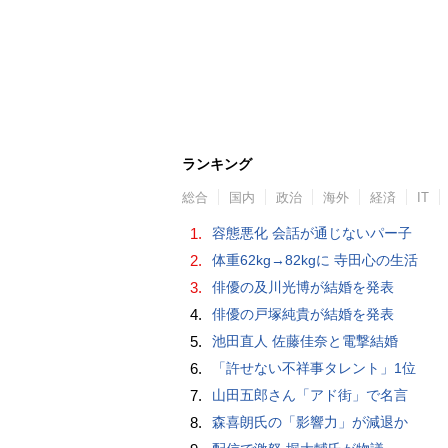
ランキング
総合
国内
政治
海外
経済
IT
1.
容態悪化 会話が通じないパー子
2.
体重62kg→82kgに 寺田心の生活
3.
俳優の及川光博が結婚を発表
4.
俳優の戸塚純貴が結婚を発表
5.
池田直人 佐藤佳奈と電撃結婚
6.
「許せない不祥事タレント」1位
7.
山田五郎さん「アド街」で名言
8.
森喜朗氏の「影響力」が減退か