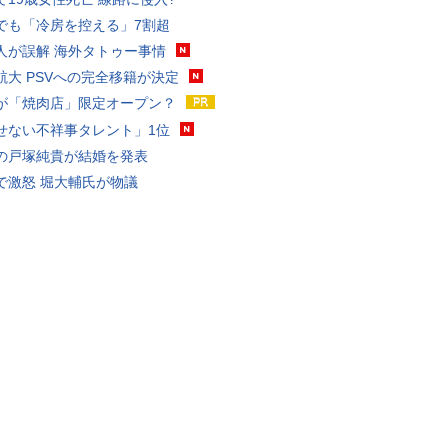
でも「冷房を控える」7割超
人が誤解 海外タトゥー事情
航大 PSVへの完全移籍が決定
が「焼肉店」限定オープン？
せない不祥事タレント」1位
の戸塚純貴が結婚を発表
で激怒 堀大輔氏が物議