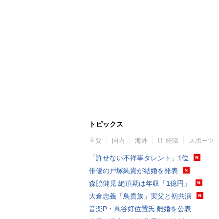
トピックス
主要
国内
海外
IT 経済
スポーツ
「許せない不祥事タレント」1位
俳優の戸塚純貴が結婚を発表
森脇健児 絶頂期は年収「1億円」
大倉忠義「鳥貴族」実父と初共演
音楽P・蔦谷好位置氏 離婚を公表