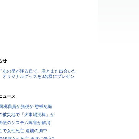
らせ
『あの星が降る丘で、君とまた出会いた
』オリジナルグッズを3名様にプレゼン
ニュース
歳国税職員が脱税か 懲戒免職
の被災地で「火事場泥棒」か
郵便のシステム障害が解消
泊で女性死亡 遺族の胸中
で19歳女性死亡 線路に侵入?