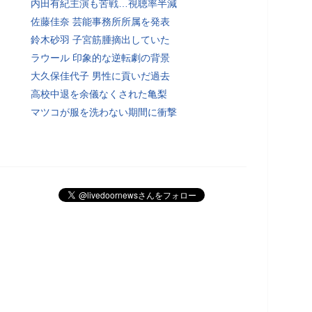
内田有紀主演も苦戦…視聴率半減
佐藤佳奈 芸能事務所所属を発表
鈴木砂羽 子宮筋腫摘出していた
ラウール 印象的な逆転劇の背景
大久保佳代子 男性に貢いだ過去
高校中退を余儀なくされた亀梨
マツコが服を洗わない期間に衝撃