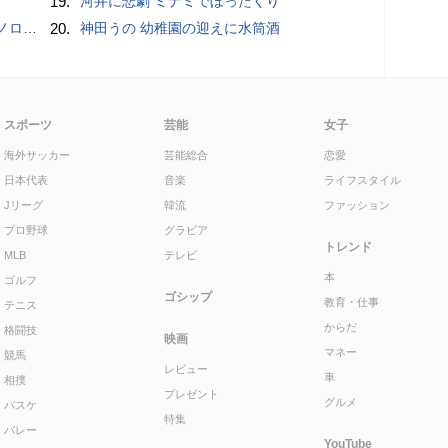
19.
河井に悲劇 ミナミでぼったくり
こいい」
20.
神田うの 幼稚園の迎えに水筒酒
スポーツ
芸能
女子
海外サッカー
芸能総合
恋愛
日本代表
音楽
ライフスタイル
Jリーグ
韓流
ファッション
プロ野球
グラビア
トレンド
MLB
テレビ
本
ゴルフ
ゴシップ
教育・仕事
テニス
からだ
格闘技
映画
マネー
競馬
レビュー
車
相撲
プレゼント
グルメ
バスケ
特集
バレー
YouTube