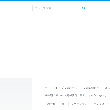
ニューストップ
芸能ニュース
芸能総合ニュース
>
>
>
櫻井翔の赤シャツ姿が話題「服ダサキャラ」を払しょ
櫻井翔
嵐
ファッション
エンタメ・芸