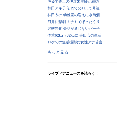
声優で雀士の伊達朱里紗が結婚
和田アキ子 初めてのTDLで号泣
神田うの 幼稚園の迎えに水筒酒
河井に悲劇 ミナミでぼったくり
容態悪化 会話が通じないパー子
体重62kg→82kgに 寺田心の生活
ロケでの無断撮影に女性アナ苦言
もっと見る
ライブドアニュースを読もう！