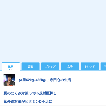
健康
芸能
ゴシップ
女子
トレンド
Y
体重62kg→82kgに 寺田心の生活
夏のむくみ対策 ツボ&反射区押し
紫外線対策がビタミンD不足に