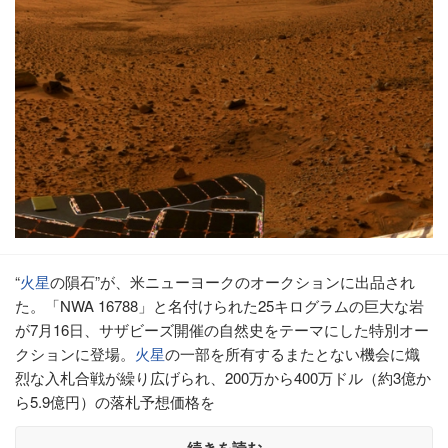
“
火星
の隕石”が、米ニューヨークのオークションに出品され
た。「NWA 16788」と名付けられた25キログラムの巨大な岩
が7月16日、サザビーズ開催の自然史をテーマにした特別オー
クションに登場。
火星
の一部を所有するまたとない機会に熾
烈な入札合戦が繰り広げられ、200万から400万ドル（約3億か
ら5.9億円）の落札予想価格を