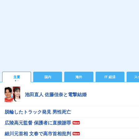
主要
国内
海外
IT 経済
ス
池田直人 佐藤佳奈と電撃結婚
脱輪したトラック発見 男性死亡
広陵高元監督 保護者に直接謝罪
細川元首相 文春で高市首相批判