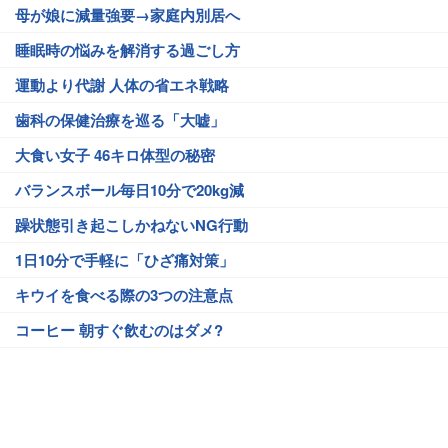
母が娘に減量強要→家庭内別居へ
睡眠時の悩みを解消する過ごし方
運動より代謝 人体の省エネ戦略
歯科の保健治療を巡る「大嘘」
大食い女子 46キロ体型の秘密
バランスボール毎日10分で20kg減
躁状態引き起こしかねないNG行動
1日10分で手軽に「ひざ痛対策」
キウイを食べる際の3つの注意点
コーヒー 朝すぐ飲むのはダメ?