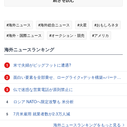
続きを読む
#海外ニュース
#海外総合ニュース
#火星
#おもしろネタ
#海外・国際ニュース
#オークション・競売
#アメリカ
海外ニュースランキング
米で夫婦がビッグフットに遭遇?
1
面白い要素を全部乗せ、ローグライク×デッキ構築×パーティ制RPGの「Chrono Ark」を遊んでみた
2
仏で迷惑な営業電話が原則禁止に
3
ロシア NATOへ限定攻撃も 米分析
4
7月米雇用 就業者数が2.3万人減
5
海外ニュースランキングをもっと見る