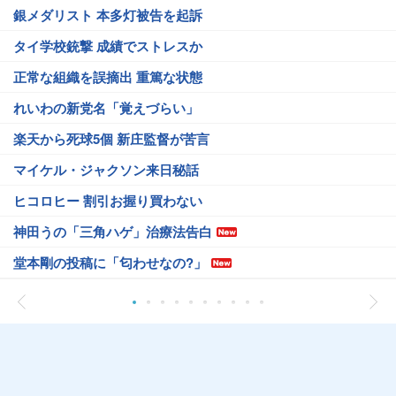
銀メダリスト 本多灯被告を起訴
タイ学校銃撃 成績でストレスか
正常な組織を誤摘出 重篤な状態
れいわの新党名「覚えづらい」
楽天から死球5個 新庄監督が苦言
マイケル・ジャクソン来日秘話
ヒコロヒー 割引お握り買わない
神田うの「三角ハゲ」治療法告白
堂本剛の投稿に「匂わせなの?」