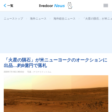
一覧
>
>
>
「火星の隕石」が米ニ
ニューストップ
海外ニュース
海外総合ニュース
「火星の隕石」が米ニューヨークのオークションに
出品…約8億円で落札
2025年7月18日 3時43分
写真：ナリナリドットコム